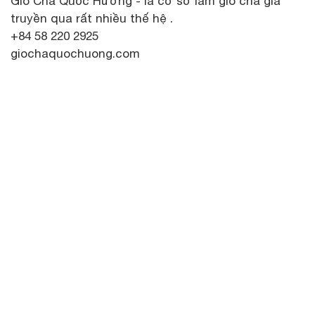
Giò Chả Quốc Hương - là cơ sở làm giò chả gia
truyền qua rất nhiều thế hệ .
+84 58 220 2925
giochaquochuong.com