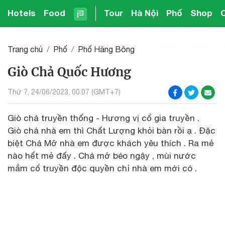
Hotels
Food
Tour
Hà Nội
Phố
Shop
Trang chủ
Phố
Phố Hàng Bông
Giò Chả Quốc Hương
Thứ 7, 24/06/2023, 00:07 (GMT+7)
Giò chả truyền thống - Hương vị cổ gia truyền .
Giò chả nhà em thì Chất Lượng khỏi bàn rồi ạ . Đặc
biệt Chả Mỡ nhà em được khách yêu thích . Ra mẻ
nào hết mẻ đấy . Chả mỡ béo ngậy , mùi nước
mắm cổ truyền độc quyền chỉ nhà em mới có .