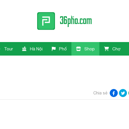
Tour
Hà Nội
Phố
Shop
Chợ
Chia sẻ