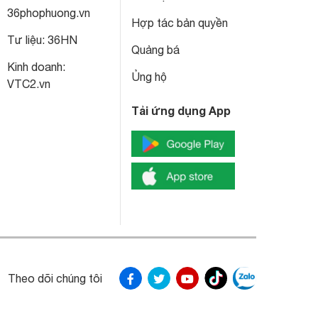
36phophuong.vn
Hợp tác bản quyền
Tư liệu:
36HN
Quảng bá
Kinh doanh:
Ủng hộ
VTC2.vn
Tải ứng dụng App
Theo dõi chúng tôi