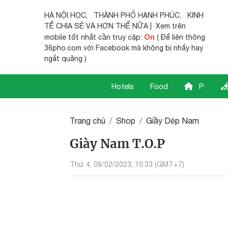
HÀ NỘI HỌC
,
THÀNH PHỐ HẠNH PHÚC
,
KINH
TẾ CHIA SẺ
VÀ HƠN THẾ NỮA | Xem trên
On
mobile tốt nhất cần truy cập:
( Để liên thông
36pho.com với Facebook mà không bị nhẩy hay
ngắt quãng )
Hotels
Food
P
Trang chủ
Shop
Giầy Dép Nam
Giày Nam T.O.P
Thứ 4, 08/02/2023, 10:33 (GMT+7)