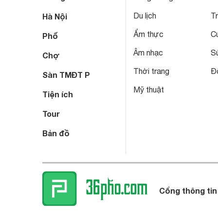
Du lịch
T
Hà Nội
Ẩm thực
C
Phố
Âm nhạc
S
Chợ
Thời trang
Đô
Sàn TMĐT P
Mỹ thuật
Tiện ích
Tour
Bản đồ
Cổng thông tin