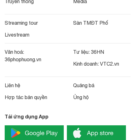
Truyền thông
Media
Streaming tour
Sàn TMĐT Phố
Livestream
Văn hoá:
Tư liệu:
36HN
36phophuong.vn
Kinh doanh:
VTC2.vn
Liên hệ
Quảng bá
Hợp tác bản quyền
Ủng hộ
Tải ứng dụng App