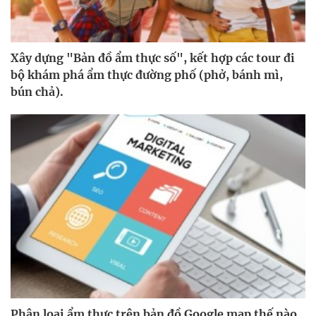
Xây dựng "Bản đồ ẩm thực số", kết hợp các tour đi
bộ khám phá ẩm thực đường phố (phở, bánh mì,
bún chả).
Phân loại ẩm thực trên bản đồ Google map thế nào