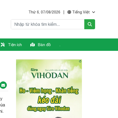
Thứ 6, 07/08/2026
|
Tiếng Việt
Tiện ích
Bản đồ
.
ây
của
i.