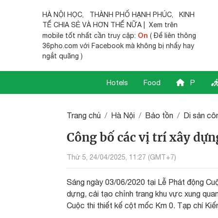
HÀ NỘI HỌC
,
THÀNH PHỐ HẠNH PHÚC
,
KINH
TẾ CHIA SẺ
VÀ HƠN THẾ NỮA | Xem trên
On
mobile tốt nhất cần truy cập:
( Để liên thông
36pho.com với Facebook mà không bị nhẩy hay
ngắt quãng )
Hotels
Food
P
Trang chủ
Hà Nội
Bảo tồn
Di sản côn
Công bố các vị trí xây dự
Thứ 5, 24/04/2025, 11:27 (GMT+7)
Sáng ngày 03/06/2020 tại Lễ Phát động Cuộ
dựng, cải tạo chỉnh trang khu vực xung qua
Cuộc thi thiết kế cột mốc Km 0. Tạp chí Kiến 