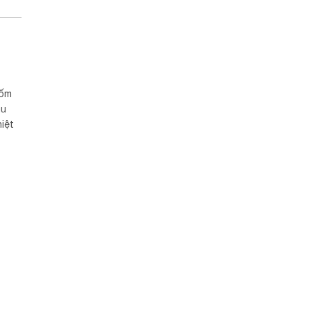
gốm
àu
iệt