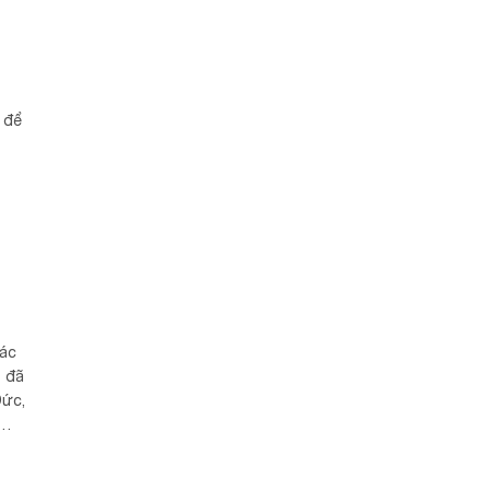
 để
các
t đã
Đức,