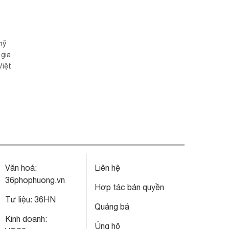
mỹ
 gia
Việt
Văn hoá:
Liên hệ
36phophuong.vn
Hợp tác bản quyền
Tư liệu:
36HN
Quảng bá
Kinh doanh:
Ủng hộ