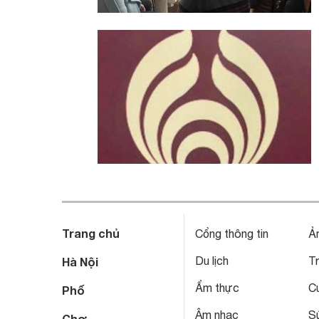
Trang chủ
Cổng thông tin
Ả
Du lịch
T
Hà Nội
Ẩm thực
C
Phố
Âm nhạc
S
Chợ