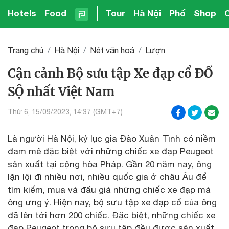
Hotels
Food
Tour
Hà Nội
Phố
Shop
Trang chủ
Hà Nội
Nét văn hoá
Lượn
Cận cảnh Bộ sưu tập Xe đạp cổ ĐỒ
SỘ nhất Việt Nam
Thứ 6, 15/09/2023, 14:37 (GMT+7)
Là người Hà Nội, kỷ lục gia Đào Xuân Tình có niềm
đam mê đặc biệt với những chiếc xe đạp Peugeot
sản xuất tại cộng hòa Pháp. Gần 20 năm nay, ông
lặn lội đi nhiều nơi, nhiều quốc gia ở châu Âu để
tìm kiếm, mua và đấu giá những chiếc xe đạp mà
ông ưng ý. Hiện nay, bộ sưu tập xe đạp cổ của ông
đã lên tới hơn 200 chiếc. Đặc biệt, những chiếc xe
đạp Peugeot trong bộ sưu tập đều được sản xuất