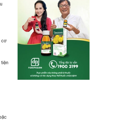
ếu
c cơ
 tiện
hoặc