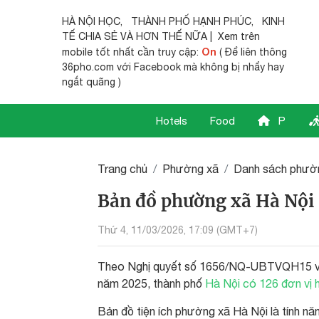
HÀ NỘI HỌC
,
THÀNH PHỐ HẠNH PHÚC
,
KINH
TẾ CHIA SẺ
VÀ HƠN THẾ NỮA | Xem trên
On
mobile tốt nhất cần truy cập:
( Để liên thông
36pho.com với Facebook mà không bị nhẩy hay
ngắt quãng )
Hotels
Food
P
Trang chủ
Phường xã
Danh sách phườ
Bản đồ phường xã Hà Nội
Thứ 4, 11/03/2026, 17:09 (GMT+7)
Theo Nghị quyết số 1656/NQ-UBTVQH15 về việ
năm 2025, thành phố
Hà Nội có 126 đơn vị 
Bản đồ tiện ích phường xã Hà Nội là tính nă