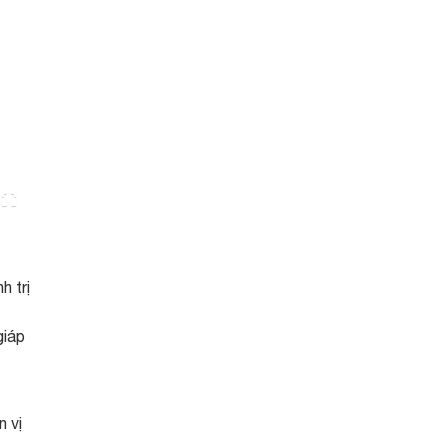
h trị
giáp
n vị