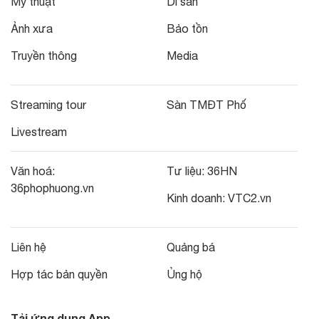
Mỹ thuật
Di sản
Ảnh xưa
Bảo tồn
Truyền thông
Media
Streaming tour
Sàn TMĐT Phố
Livestream
Văn hoá:
Tư liệu:
36HN
36phophuong.vn
Kinh doanh:
VTC2.vn
Liên hệ
Quảng bá
Hợp tác bản quyền
Ủng hộ
Tải ứng dụng App