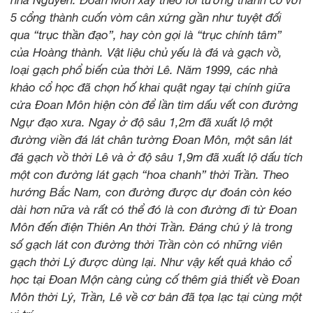
nhà Nguyễn. Đoan Môn xây theo lối tường thành cổ với
5 cổng thành cuốn vòm cân xứng gần như tuyệt đối
qua “trục thần đạo”, hay còn gọi là “trục chính tâm”
của Hoàng thành. Vật liệu chủ yếu là đá và gạch vồ,
loại gạch phổ biến của thời Lê. Năm 1999, các nhà
khảo cổ học đã chọn hố khai quật ngay tại chính giữa
cửa Đoan Môn hiện còn để lần tìm dấu vết con đường
Ngự đạo xưa. Ngay ở độ sâu 1,2m đã xuất lộ một
đường viền đá lát chân tường Đoan Môn, một sân lát
đá gạch vồ thời Lê và ở độ sâu 1,9m đã xuất lộ dấu tích
một con đường lát gạch “hoa chanh” thời Trần. Theo
hướng Bắc Nam, con đường được dự đoán còn kéo
dài hơn nữa và rất có thể đó là con đường đi từ Đoan
Môn đến điện Thiên An thời Trần. Đáng chú ý là trong
số gạch lát con đường thời Trần còn có những viên
gạch thời Lý được dùng lại. Như vậy kết quả khảo cổ
học tại Đoan Mộn càng củng cố thêm giả thiết về Đoan
Môn thời Lý, Trần, Lê về cơ bản đã tọa lạc tại cùng một