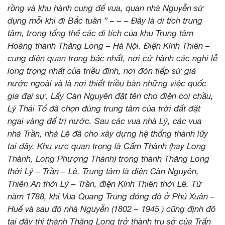
rồng và khu hành cung để vua, quan nhà Nguyễn sử
dụng mỗi khi đi Bắc tuần ” – – – Đây là di tích trung
tâm, trong tổng thể các di tích của khu Trung tâm
Hoàng thành Thăng Long – Hà Nội. Điện Kính Thiên –
cung điện quan trọng bậc nhất, nơi cử hành các nghi lễ
long trọng nhất của triều đình, nơi đón tiếp sứ giả
nước ngoài và là nơi thiết triều bàn những việc quốc
gia đại sự. Lấy Càn Nguyên đặt tên cho điện coi chầu,
Lý Thái Tổ đã chọn đúng trung tâm của trời đất đặt
ngai vàng để trị nước. Sau các vua nhà Lý, các vua
nhà Trần, nhà Lê đã cho xây dựng hệ thống thành lũy
tại đây. Khu vực quan trọng là Cấm Thành (hay Long
Thành, Long Phượng Thành) trong thành Thăng Long
thời Lý – Trần – Lê. Trung tâm là điện Càn Nguyên,
Thiên An thời Lý – Trần, điện Kính Thiên thời Lê. Từ
năm 1788, khi Vua Quang Trung đóng đô ở Phú Xuân –
Huế và sau đó nhà Nguyễn (1802 – 1945 ) cũng định đô
tại đây thì thành Thăng Long trở thành trụ sở của Trấn