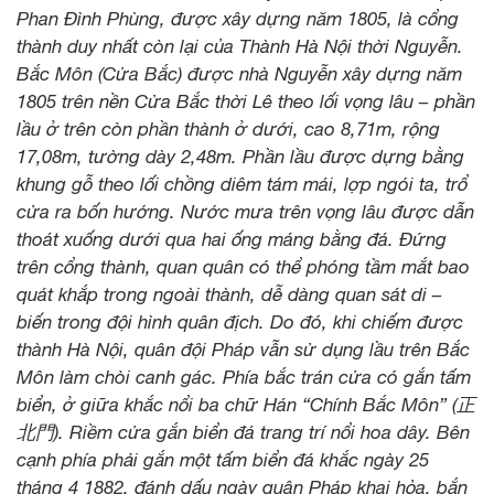
Phan Đình Phùng, được xây dựng năm 1805, là cổng
thành duy nhất còn lại của Thành Hà Nội thời Nguyễn.
Bắc Môn (Cửa Bắc) được nhà Nguyễn xây dựng năm
1805 trên nền Cửa Bắc thời Lê theo lối vọng lâu – phần
lầu ở trên còn phần thành ở dưới, cao 8,71m, rộng
17,08m, tường dày 2,48m. Phần lầu được dựng bằng
khung gỗ theo lối chồng diêm tám mái, lợp ngói ta, trổ
cửa ra bốn hướng. Nước mưa trên vọng lâu được dẫn
thoát xuống dưới qua hai ống máng bằng đá. Đứng
trên cổng thành, quan quân có thể phóng tầm mắt bao
quát khắp trong ngoài thành, dễ dàng quan sát di –
biến trong đội hình quân địch. Do đó, khi chiếm được
thành Hà Nội, quân đội Pháp vẫn sử dụng lầu trên Bắc
Môn làm chòi canh gác. Phía bắc trán cửa có gắn tấm
biển, ở giữa khắc nổi ba chữ Hán “Chính Bắc Môn” (正
北門). Riềm cửa gắn biển đá trang trí nổi hoa dây. Bên
cạnh phía phải gắn một tấm biển đá khắc ngày 25
tháng 4 1882, đánh dấu ngày quân Pháp khai hỏa, bắn