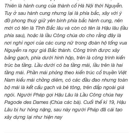
Thiên là hành cung của thành cổ Hà Nội thời Nguyễn.
Tuy ở sau hành cung nhưng lại là phía bắc, xây với ý
đồ phong thuỷ giữ yên bình phía bắc hành cung, nên
mới có tên là Tĩnh Bắc lâu và còn có tên là Hậu lâu (lầu
phía sau), hoặc là lầu Công chúa do cho rằng đây là
nơi nghỉ ngơi của các cung nữ trong đoàn hộ tống vua
Nguyễn ra ngự giá Bắc thành. Công trình được xây
bằng gạch, phía dưới hình hộp, trên là công trình kiến
trúc ba tầng. Lầu dưới có ba tầng mái, lầu trên là hai
tầng mái. Phần mái phỏng theo kiến trúc cổ truyền Việt
Nam kiểu mái chồng diêm, có các đầu đao nhưng toàn
bộ mái là kết cấu gạch và bê tông, trên đắp ngoài giả
ngói. Người Pháp gọi Hậu Lâu là Lầu Công chúa hay
Pagode des Dames (Chùa các bà). Cuối thế kỉ 19, Hậu
Lâu bị hư hỏng nặng, sau này người Pháp đã cải tạo
xây dựng lại như hiện nay