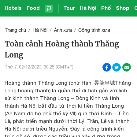
Hotels
Food
Tour
Hà Nội
Phố
Shop
Trang chủ
Hà Nội
Ảnh xưa
Công trình xưa
Toàn cảnh Hoàng thành Thăng
Long
Thứ 7, 02/12/2023, 00:25 (GMT+7)
Hoàng thành Thăng Long (chữ Hán: 昇龍皇城Thăng
Long hoàng thành) là quần thể di tích gắn với lịch
sử kinh thành Thăng Long – Đông Kinh và tỉnh
thành Hà Nội bắt đầu từ thời kì tiền Thăng Long
(An Nam đô hộ phủ thế kỷ VII) qua thời Đinh – Tiền
Lê, phát triển mạnh dưới thời Lý, Trần, Lê và thành
Hà Nội dưới triều Nguyễn. Đây là công trình kiến
trúc đồ sộ, được các triều vua xây dựng trong