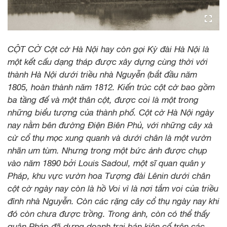
CỘT CỜ Cột cờ Hà Nội hay còn gọi Kỳ đài Hà Nội là
một kết cấu dạng tháp được xây dựng cùng thời với
thành Hà Nội dưới triều nhà Nguyễn (bắt đầu năm
1805, hoàn thành năm 1812. Kiến trúc cột cờ bao gồm
ba tầng đế và một thân cột, được coi là một trong
những biểu tượng của thành phố. Cột cờ Hà Nội ngày
nay nằm bên đường Điện Biên Phủ, với những cây xà
cừ cổ thụ mọc xung quanh và dưới chân là một vườn
nhãn um tùm. Nhưng trong một bức ảnh được chụp
vào năm 1890 bởi Louis Sadoul, một sĩ quan quân y
Pháp, khu vực vườn hoa Tượng đài Lênin dưới chân
cột cờ ngày nay còn là hồ Voi vì là nơi tắm voi của triều
đình nhà Nguyễn. Còn các rặng cây cổ thụ ngày nay khi
đó còn chưa được trồng. Trong ảnh, còn có thể thấy
quân Pháp đã dựng doanh trại bán kiên cố trên các