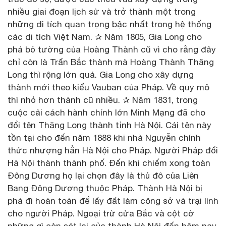
nhiều giai đoạn lịch sử và trở thành một trong
những di tích quan trọng bậc nhất trong hệ thống
các di tích Việt Nam. ✰ Năm 1805, Gia Long cho
phá bỏ tường của Hoàng Thành cũ vì cho rằng đây
chỉ còn là Trấn Bắc thành mà Hoàng Thành Thăng
Long thì rộng lớn quá. Gia Long cho xây dựng
thành mới theo kiểu Vauban của Pháp. Về quy mô
thì nhỏ hơn thành cũ nhiều. ✰ Năm 1831, trong
cuộc cải cách hành chính lớn Minh Mạng đã cho
đổi tên Thăng Long thành tỉnh Hà Nội. Cái tên này
tồn tại cho đến năm 1888 khi nhà Nguyễn chính
thức nhượng hẳn Hà Nội cho Pháp. Người Pháp đổi
Hà Nội thành thành phố. Đến khi chiếm xong toàn
Đông Dương họ lại chọn đây là thủ đô của Liên
Bang Đông Dương thuộc Pháp. Thành Hà Nội bị
phá đi hoàn toàn để lấy đất làm công sở và trại lính
cho người Pháp. Ngoại trừ cửa Bắc và cột cờ
những gì còn sót lại của thành Hà Nội đến hôm nay