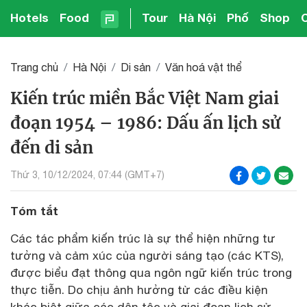
Hotels
Food
Tour
Hà Nội
Phố
Shop
Trang chủ
Hà Nội
Di sản
Văn hoá vật thể
Kiến trúc miền Bắc Việt Nam giai
đoạn 1954 – 1986: Dấu ấn lịch sử
đến di sản
Thứ 3, 10/12/2024, 07:44 (GMT+7)
Tóm tắt
Các tác phẩm kiến trúc là sự thể hiện những tư
tưởng và cảm xúc của người sáng tạo (các KTS),
được biểu đạt thông qua ngôn ngữ kiến trúc trong
thực tiễn. Do chịu ảnh hưởng từ các điều kiện
khác biệt giữa các dân tộc và giai đoạn lịch sử,