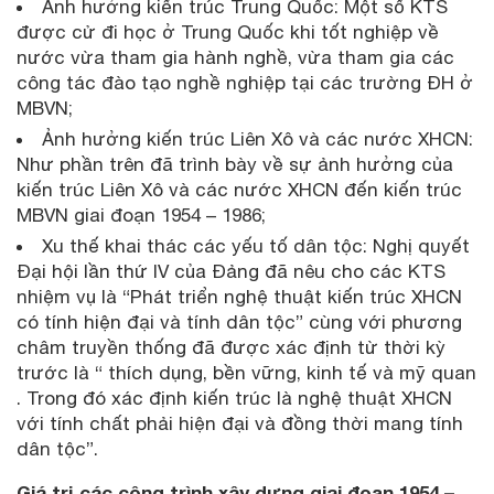
Ảnh hưởng kiến trúc Trung Quốc: Một số KTS
được cử đi học ở Trung Quốc khi tốt nghiệp về
nước vừa tham gia hành nghề, vừa tham gia các
công tác đào tạo nghề nghiệp tại các trường ĐH ở
MBVN;
Ảnh hưởng kiến trúc Liên Xô và các nước XHCN:
Như phần trên đã trình bày về sự ảnh hưởng của
kiến trúc Liên Xô và các nước XHCN đến kiến trúc
MBVN giai đoạn 1954 – 1986;
Xu thế khai thác các yếu tố dân tộc: Nghị quyết
Đại hội lần thứ IV của Đảng đã nêu cho các KTS
nhiệm vụ là “Phát triển nghệ thuật kiến trúc XHCN
có tính hiện đại và tính dân tộc” cùng với phương
châm truyền thống đã được xác định từ thời kỳ
trước là “ thích dụng, bền vững, kinh tế và mỹ quan
. Trong đó xác định kiến trúc là nghệ thuật XHCN
với tính chất phải hiện đại và đồng thời mang tính
dân tộc”.
Giá trị các công trình xây dựng giai đoạn 1954 –