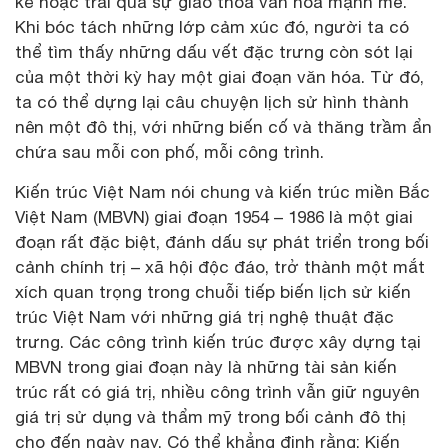
kể hoặc trải qua sự giao thoa văn hóa mạnh mẽ.
Khi bóc tách những lớp cảm xúc đó, người ta có
thể tìm thấy những dấu vết đặc trưng còn sót lại
của một thời kỳ hay một giai đoạn văn hóa. Từ đó,
ta có thể dựng lại câu chuyện lịch sử hình thành
nên một đô thị, với những biến cố và thăng trầm ẩn
chứa sau mỗi con phố, mỗi công trình.
Kiến trúc Việt Nam nói chung và kiến trúc miền Bắc
Việt Nam (MBVN) giai đoạn 1954 – 1986 là một giai
đoạn rất đặc biệt, đánh dấu sự phát triển trong bối
cảnh chính trị – xã hội độc đáo, trở thành một mắt
xích quan trọng trong chuỗi tiếp biến lịch sử kiến
trúc Việt Nam với những giá trị nghệ thuật đặc
trưng. Các công trình kiến trúc được xây dựng tại
MBVN trong giai đoạn này là những tài sản kiến
trúc rất có giá trị, nhiều công trình vẫn giữ nguyên
giá trị sử dụng và thẩm mỹ trong bối cảnh đô thị
cho đến ngày nay. Có thể khẳng định rằng: Kiến