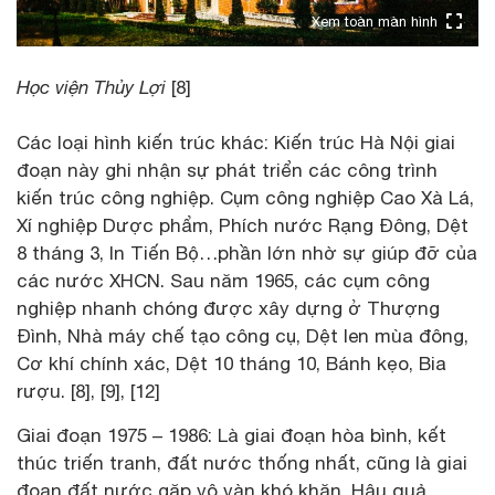
Xem toàn màn hình
Học viện Thủy Lợi
[8]
Các loại hình kiến trúc khác: Kiến trúc Hà Nội giai
đoạn này ghi nhận sự phát triển các công trình
kiến trúc công nghiệp. Cụm công nghiệp Cao Xà Lá,
Xí nghiệp Dược phẩm, Phích nước Rạng Đông, Dệt
8 tháng 3, In Tiến Bộ…phần lớn nhờ sự giúp đỡ của
các nước XHCN. Sau năm 1965, các cụm công
nghiệp nhanh chóng được xây dựng ở Thượng
Đình, Nhà máy chế tạo công cụ, Dệt len mùa đông,
Cơ khí chính xác, Dệt 10 tháng 10, Bánh kẹo, Bia
rượu. [8], [9], [12]
Giai đoạn 1975 – 1986: Là giai đoạn hòa bình, kết
thúc triến tranh, đất nước thống nhất, cũng là giai
đoạn đất nước gặp vô vàn khó khăn. Hậu quả