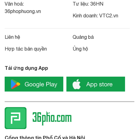
Văn hoá:
Tư liệu:
36HN
36phophuong.vn
Kinh doanh:
VTC2.vn
Liên hệ
Quảng bá
Hợp tác bản quyền
Ủng hộ
Tải ứng dụng App
Cổng thông tin Phố Cổ và Hà Nội