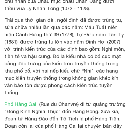
phu nhân của Châu mục châu Chân Đăng dưới
triều vua Lý Nhân Tông (1072 - 1128).
Trải qua thời gian dài, ngôi đình đã được trùng tu,
sửa chữa nhiều lần qua các năm: Mậu Tuất niên
hiệu Cảnh Hưng thứ 39 (1778); Tự Đức năm Tân Tỵ
(1881); được trùng tu lớn vào năm Đinh Hợi (2007)
với trình kiến trúc của các định bao gồm: Nghi môn,
tiền tế và hậu cung. Đó là kiểu nhà có bố cục mặt
bằng đặc trưng của kiến trúc truyền thống trong
khu phố cổ, với hai nếp kiểu chữ “Nhị", các hạng
mục kiến truyền thống trong không gian khép kín
vẫn bảo tồn được phong cách kiến trúc tuyền
thống.
Phố Hàng Gai
(Rue du Chanvre) đi từ quảng trường
“Đông Kinh Nghĩa Thục” đến Hàng Bông. Xưa kia,
đoạn từ Hàng Đào đến Tô Tịch là phố Hàng Tiện.
Đoạn còn lại của phố Hàng Gai lại chuyên bán dây