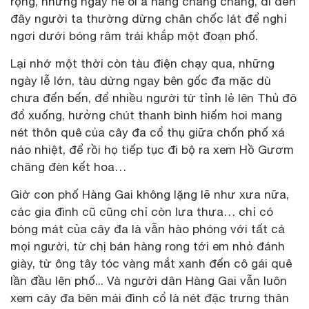
rộng, những ngày hè oi ả nắng chang chang, đi đến
đây người ta thường dừng chân chốc lát để nghỉ
ngơi dưới bóng râm trải khắp một đoạn phố.
Lại nhớ một thời còn tàu điện chạy qua, những
ngày lễ lớn, tàu dừng ngay bên gốc đa mặc dù
chưa đến bến, để nhiều người từ tỉnh lẻ lên Thủ đô
đổ xuống, hưởng chút thanh bình hiếm hoi mang
nét thôn quê của cây đa cổ thụ giữa chốn phố xá
náo nhiệt, để rồi họ tiếp tục đi bộ ra xem Hồ Gươm
chăng đèn kết hoa…
Giờ con phố Hàng Gai không lặng lẽ như xưa nữa,
các gia đình cũ cũng chỉ còn lưa thưa… chỉ có
bóng mát của cây đa là vẫn hào phóng với tất cả
mọi người, từ chị bán hàng rong tới em nhỏ đánh
giày, từ ông tây tóc vàng mắt xanh đến cô gái quê
lần đầu lên phố... Và người dân Hàng Gai vẫn luôn
xem cây đa bên mái đình cổ là nét đặc trưng thân