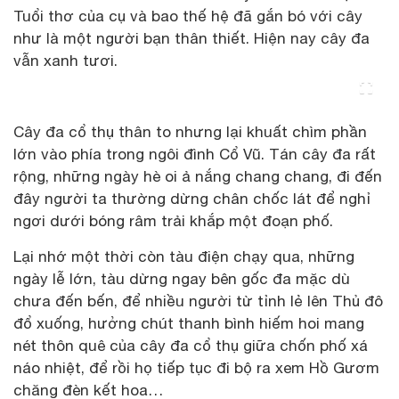
Tuổi thơ của cụ và bao thế hệ đã gắn bó với cây
như là một người bạn thân thiết. Hiện nay cây đa
vẫn xanh tươi.
Cây đa cổ thụ thân to nhưng lại khuất chìm phần
lớn vào phía trong ngôi đình Cổ Vũ. Tán cây đa rất
rộng, những ngày hè oi ả nắng chang chang, đi đến
đây người ta thường dừng chân chốc lát để nghỉ
ngơi dưới bóng râm trải khắp một đoạn phố.
Lại nhớ một thời còn tàu điện chạy qua, những
ngày lễ lớn, tàu dừng ngay bên gốc đa mặc dù
chưa đến bến, để nhiều người từ tỉnh lẻ lên Thủ đô
đổ xuống, hưởng chút thanh bình hiếm hoi mang
nét thôn quê của cây đa cổ thụ giữa chốn phố xá
náo nhiệt, để rồi họ tiếp tục đi bộ ra xem Hồ Gươm
chăng đèn kết hoa…