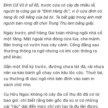
Đình Cổ Vũ ở số 85, trước cửa có cây đa nhiều rễ,
người ta cũng gọi là “Đình Hàng ốc”, vì ở cửa đình có
hàng ốc nổi tiếng của bà từ. Ta bắt gặp trong ảnh một
người bán rong đồ chơi Trung Thu làm bằng giấy.
Ngày trước, phố Hàng Gai toàn những ngôi nhà cổ
một tầng. Mặt ngoài nhà đóng cửa lùa, che mành.
Bên trong có vườn hoa cây cảnh. Cổng đằng sau
thường thông ra ngõ nhưng có khi còn thông ra
phố khác.
Gần một thế kỷ trước, đường chưa lát đá, rải nhựa
nên xe kéo bánh gỗ chạy còn kêu lộc cộc. Thuở bé,
cụ thường đi dọc ngõ nhỏ bên đình vào xem in
sách chữ nho.
Cụ Hữu Ngọc không rõ cây đa cổ thụ đó đã có từ
bao giờ, chỉ biết rằng bên gốc đa xù xì có những
cái "râu" dài đến mức chỉ với tay là đu lên được.