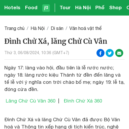
Hotels
Food
Tour
Hà Nội
Phố
Shop
Trang chủ
Hà Nội
Di sản
Văn hoá vật thể
Đình Chử Xá, lăng Chử Cù Vân
Thứ 3, 06/08/2024, 10:36 (GMT+7)
Ngày 17: làng vào hội, đầu tiên là lễ rước nước;
ngày 18: làng rước kiệu Thánh từ đền đến lăng và
tế lễ với ý nghĩa con trời chào bố mẹ; ngày 19: lễ tạ,
đóng cửa đền.
Lăng Chử Cù Vân 360
|
Đình Chử Xá 360
Đình Chử Xá và lăng Chử Cù Vân đã được Bộ Văn
hoá và Thông tin xếp hạng di tích kiến trúc, nghệ