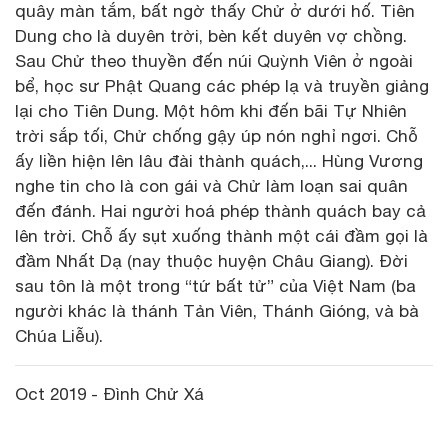
quây màn tắm, bất ngờ thấy Chử ở dưới hố. Tiên
Dung cho là duyên trời, bèn kết duyên vợ chồng.
Sau Chử theo thuyền đến núi Quỳnh Viên ở ngoài
bể, học sư Phật Quang các phép lạ và truyền giảng
lại cho Tiên Dung. Một hôm khi đến bãi Tự Nhiên
trời sắp tối, Chử chống gậy úp nón nghỉ ngơi. Chỗ
ấy liền hiện lên lâu đài thành quách,... Hùng Vương
nghe tin cho là con gái và Chử làm loạn sai quân
đến đánh. Hai người hoá phép thành quách bay cả
lên trời. Chỗ ấy sụt xuống thành một cái đầm gọi là
đầm Nhất Dạ (nay thuộc huyện Châu Giang). Đời
sau tôn là một trong “tứ bất tử” của Việt Nam (ba
người khác là thánh Tản Viên, Thánh Gióng, và bà
Chúa Liễu).
Oct 2019 - Đình Chử Xá