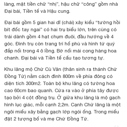
làng, mặt tiền chữ “nhị”, hậu chữ “công” gồm nhà
Đại bái, Tiền tế và Hậu cung.
Đại bái gồm 5 gian hai dĩ (chái) xây kiểu “tường hồi
bít đốc tay ngai” có hai trụ biểu lớn, trên cùng có
trái dành gồm 4 hạt chụm đuôi, đầu hướng về 4
góc. Đình trụ còn trang trí hổ phù và hình tứ quý
đắp nổi trong 4 ô lồng. Bờ nối mái cong hàng hoa
chanh. Đại bái và Tiền tế cấu tạo tương tự.
Khu lăng mộ Chử Cù Vân (thân sinh ra thánh Chử
Đồng Tử) nằm cách đình 800m về phía đông có
diện tích 300m2. Toàn bộ khu lăng có tường hoa
cao 60cm bao quanh. Cửa ra vào ở phía tây được
tạo bởi 4 cột đồng trụ. Ở giữa khu lăng là mộ gạch
hình lục giác, mỗi cạnh 2,2m. Cạnh Chử lăng là một
ngôi miếu xây bằng gạch lớp ngói ống. Trong miếu
đặt 2 tượng bố và mẹ Chử Đồng Tử.