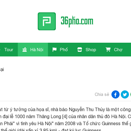
Tour
Hà Nội
Phố
Shop
Chợ
ại
Chia sẻ
 từ ý tưởng của họa sĩ, nhà báo Nguyễn Thu Thủy là một công
ón đại lễ 1000 năm Thăng Long [4] của nhân dân thủ đô Hà Nội. 
n Phái" vì tình yêu Hà Nội" năm 2008 và Tổ chức Guinness thế g
hế giới (dài xấp xỉ 3,85 km) - đạt kỷ lục Guinness