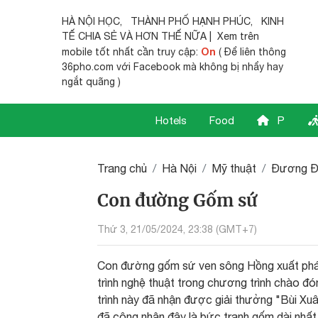
HÀ NỘI HỌC
,
THÀNH PHỐ HẠNH PHÚC
,
KINH
TẾ CHIA SẺ
VÀ HƠN THẾ NỮA | Xem trên
On
mobile tốt nhất cần truy cập:
( Để liên thông
36pho.com với Facebook mà không bị nhẩy hay
ngắt quãng )
Hotels
Food
P
Trang chủ
Hà Nội
Mỹ thuật
Đương Đ
Con đường Gốm sứ
Thứ 3, 21/05/2024, 23:38 (GMT+7)
Con đường gốm sứ ven sông Hồng xuất phát
trình nghệ thuật trong chương trình chào đ
trình này đã nhận được giải thưởng "Bùi Xuâ
đã công nhận đây là bức tranh gốm dài nhất t