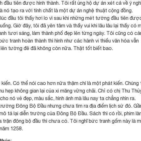
h đầu tiên được hình thành. Tôi rất ủng hộ dự án xét cả về ý ngh
à nó tạo ra với tính chất là một dự án nghệ thuật cộng đồng.
úc đầu tôi thấy hơi lo vì sau khi những mét tường đầu tiên đượ
ống. Giờ đây, tôi đã yên tâm và thấy vui khi lâu lâu lại thấy có 
h tươi sáng, làm thành phố đẹp lên từng ngày. Tôi cũng có c
bức tranh hoàn thành thì hình như các hành vi thiếu văn hóa vẫn
 lên tường đê đã không còn nữa. Thật tốt biết bao.
 kiến. Có thể nói cao hơn nữa thậm chí là một phát kiến. Chúng 
hu hẹp không gian lại của xi măng vững chãi. Chỉ có chị Thu Thủ
cho nó vẻ đẹp, màu sắc, hình ảnh mà lâu nay ta chẳng nhìn ra.
 trường Đông Bộ Đầu nhưng chưa tìm ra địa điểm lịch sử đó. Gầ
 mô tả lại diễn trường của Đông Bộ Đầu. Sách thì có rồi, phim là
a trận đông bộ đầu thì chưa có. Tôi nghĩ bức tranh gốm này là 
n năm 1258.
 Phúc
: