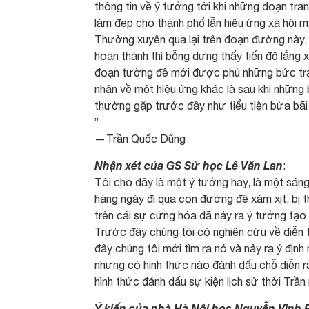
thông tin về ý tưởng tới khi những đoạn tran
làm đẹp cho thành phố lẫn hiệu ứng xã hội m
Thường xuyên qua lại trên đoạn đường này, l
hoàn thành thì bỗng dưng thấy tiến độ lắng xu
đoạn tường đê mới được phủ những bức tran
nhận về một hiệu ứng khác là sau khi những 
thường gặp trước đây như tiểu tiện bừa bãi
”
— Trần Quốc Dũng
Nhận xét của GS Sử học Lê Văn Lan
:
Tôi cho đây là một ý tưởng hay, là một sáng
hàng ngày đi qua con đường đê xám xịt, bị t
trên cái sự cứng hóa đã nảy ra ý tưởng tạo 
Trước đây chúng tôi có nghiên cứu về diễn
đây chúng tôi mới tìm ra nó và nảy ra ý định
nhưng có hình thức nào đánh dấu chỗ diễn r
hình thức đánh dấu sự kiện lịch sử thời Trầ
Ý kiến của nhà Hà Nội học Nguyễn Vinh