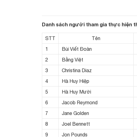
Danh sách người tham gia thực hiện 
STT
Tên
1
Bùi Viết Đoàn
2
Bằng Việt
3
Christina Diaz
4
Hà Huy Hiệp
5
Hà Huy Mười
6
Jacob Reymond
7
Jane Golden
8
Joel Bennett
9
Jon Pounds