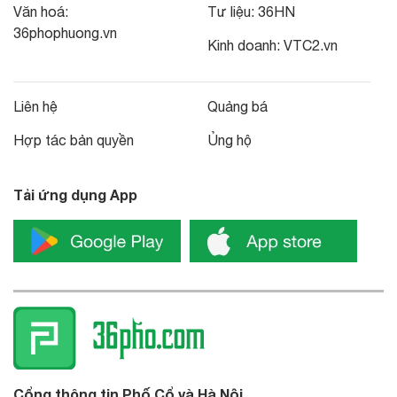
Văn hoá:
Tư liệu:
36HN
36phophuong.vn
Kinh doanh:
VTC2.vn
Liên hệ
Quảng bá
Hợp tác bản quyền
Ủng hộ
Tải ứng dụng App
Cổng thông tin Phố Cổ và Hà Nội