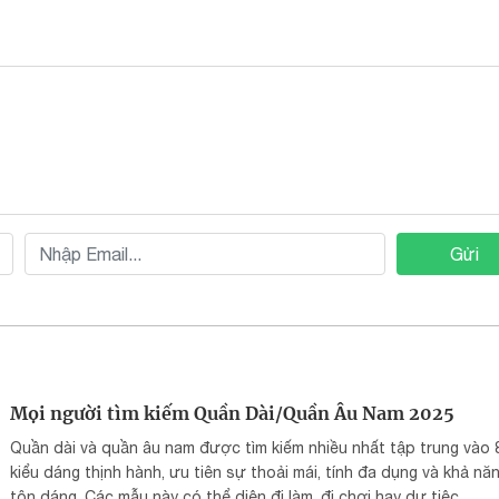
Gửi
Mọi người tìm kiếm Quần Dài/Quần Âu Nam 2025
Quần dài và quần âu nam được tìm kiếm nhiều nhất tập trung vào 
kiểu dáng thịnh hành, ưu tiên sự thoải mái, tính đa dụng và khả nă
tôn dáng. Các mẫu này có thể diện đi làm, đi chơi hay dự tiệc