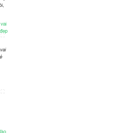
i,
vai
vẻ