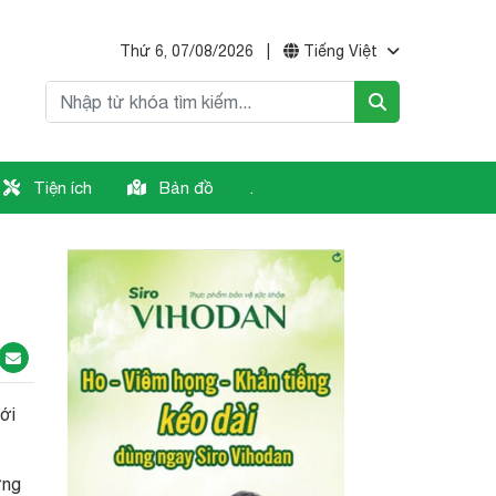
Thứ 6, 07/08/2026
|
Tiếng Việt
Tiện ích
Bản đồ
.
ới
ững