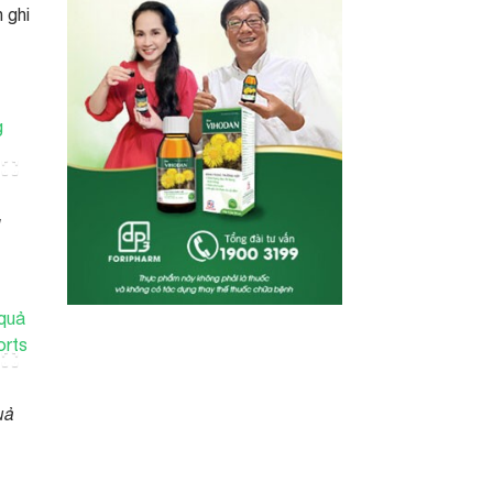
 ghi
g
uả