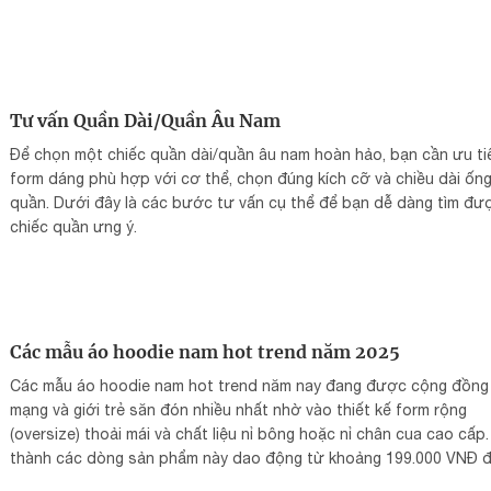
Tư vấn Quần Dài/Quần Âu Nam
Để chọn một chiếc quần dài/quần âu nam hoàn hảo, bạn cần ưu ti
form dáng phù hợp với cơ thể, chọn đúng kích cỡ và chiều dài ốn
quần. Dưới đây là các bước tư vấn cụ thể để bạn dễ dàng tìm đư
chiếc quần ưng ý.
Các mẫu áo hoodie nam hot trend năm 2025
Các mẫu áo hoodie nam hot trend năm nay đang được cộng đồng
mạng và giới trẻ săn đón nhiều nhất nhờ vào thiết kế form rộng
(oversize) thoải mái và chất liệu nỉ bông hoặc nỉ chân cua cao cấp.
thành các dòng sản phẩm này dao động từ khoảng 199.000 VNĐ 
600.000 VNĐ cho các mẫu phổ thông và nội địa.