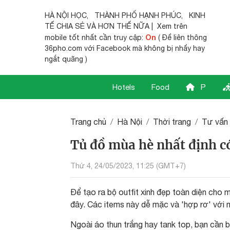
HÀ NỘI HỌC
,
THÀNH PHỐ HẠNH PHÚC
,
KINH
TẾ CHIA SẺ
VÀ HƠN THẾ NỮA | Xem trên
On
mobile tốt nhất cần truy cập:
( Để liên thông
36pho.com với Facebook mà không bị nhẩy hay
ngắt quãng )
Hotels
Food
P
Trang chủ
Hà Nội
Thời trang
Tư vấn 
Tủ đồ mùa hè nhất định có
Thứ 4, 24/05/2023, 11:25 (GMT+7)
Để tạo ra bộ outfit xinh đẹp toàn diện cho 
đây. Các items này dễ mặc và 'hợp rơ' với m
Ngoài áo thun trắng hay tank top, bạn cần 