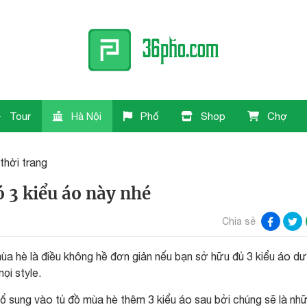
Tour
Hà Nội
Phố
Shop
Chợ
thời trang
 3 kiểu áo này nhé
Chia sẻ
mùa hè là điều không hề đơn giản nếu bạn sở hữu đủ 3 kiểu áo dư
ọi style.
bổ sung vào tủ đồ mùa hè thêm 3 kiểu áo sau bởi chúng sẽ là nh