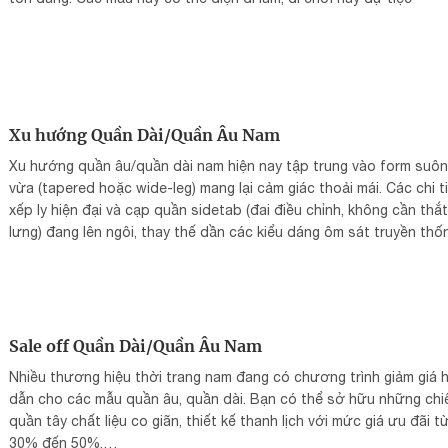
Xu hướng Quần Dài/Quần Âu Nam
Xu hướng quần âu/quần dài nam hiện nay tập trung vào form suô
vừa (tapered hoặc wide-leg) mang lại cảm giác thoải mái. Các chi t
xếp ly hiện đại và cạp quần sidetab (đai điều chỉnh, không cần thắt
lưng) đang lên ngôi, thay thế dần các kiểu dáng ôm sát truyền t
Sale off Quần Dài/Quần Âu Nam
Nhiều thương hiệu thời trang nam đang có chương trình giảm giá 
dẫn cho các mẫu quần âu, quần dài. Bạn có thể sở hữu những chi
quần tây chất liệu co giãn, thiết kế thanh lịch với mức giá ưu đãi t
30% đến 50%.