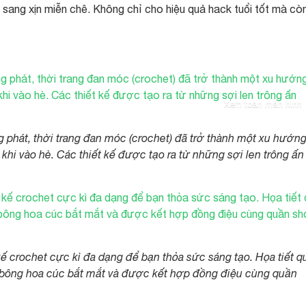
t sang xịn miễn chê. Không chỉ cho hiệu quả hack tuổi tốt mà còn
Xem toàn màn hình
g phát, thời trang đan móc (crochet) đã trở thành một xu hướn
 khi vào hè. Các thiết kế được tạo ra từ những sợi len trông ấn
kế crochet cực kì đa dạng để bạn thỏa sức sáng tạo. Họa tiết q
 bông hoa cúc bắt mắt và được kết hợp đồng điệu cùng quần