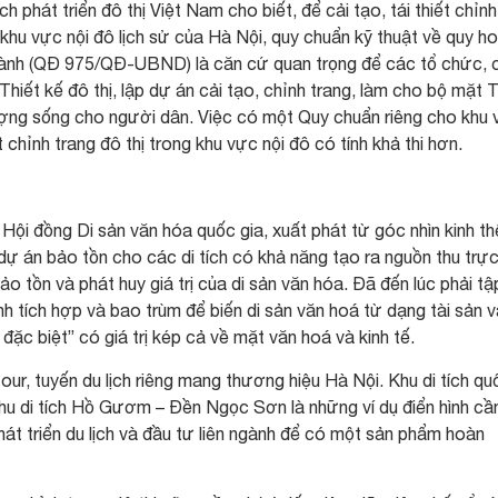
phát triển đô thị Việt Nam cho biết, để cải tạo, tái thiết chỉnh
rị khu vực nội đô lịch sử của Hà Nội, quy chuẩn kỹ thuật về quy h
ành (QĐ 975/QĐ-UBND) là căn cứ quan trọng để các tổ chức, 
 Thiết kế đô thị, lập dự án cải tạo, chỉnh trang, làm cho bộ mặt 
ợng sống cho người dân. Việc có một Quy chuẩn riêng cho khu
 chỉnh trang đô thị trong khu vực nội đô có tính khả thi hơn.
i đồng Di sản văn hóa quốc gia, xuất phát từ góc nhìn kinh th
 dự án bảo tồn cho các di tích có khả năng tạo ra nguồn thu trự
ảo tồn và phát huy giá trị của di sản văn hóa. Đã đến lúc phải tậ
h tích hợp và bao trùm để biến di sản văn hoá từ dạng tài sản 
 đặc biệt” có giá trị kép cả về mặt văn hoá và kinh tế.
our, tuyến du lịch riêng mang thương hiệu Hà Nội. Khu di tích qu
hu di tích Hồ Gươm – Đền Ngọc Sơn là những ví dụ điển hình cầ
át triển du lịch và đầu tư liên ngành để có một sản phẩm hoàn