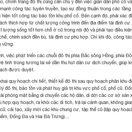
, chỉnh trang đô thị cũng cần chú ý đến việc giãn dân phố cổ v
y mạnh công tác tuyên truyền, tạo sự đồng thuận trong các tầng
 hiện tốt công tác bảo tồn khu phố cổ. Bên cạnh đó, phải xác đ
ách thích hợp từ chất lượng công trình đến địa điểm tái định cư.
t lượng sống tốt hơn chỗ ở cũ trong nội đô và phải tạo điều kiệ
chế, chính sách đền bù, tái định cư phù hợp. Chỉ khi đó, công tá
n vững.
h, việc phát triển các chuỗi đô thị phía Bắc sông Hồng, phía Đ
ệ tinh trong tương lai sẽ dần thu hút dân cư dịch chuyển, giúp k
oạch được duyệt.
khai quy hoạch chi tiết, thiết kế đô thị sau quy hoạch phân khu đ
ý đô thị, bảo tồn và phát huy giá trị khu vực phố cổ, phố cũ. Đối
ệc giải phóng mặt bằng di chuyển các hộ dân, di dời các cơ sở sản 
ợp quy hoạch, ra khỏi các di tích, trả lại cảnh quan, không gia
 cũ; cải tạo, xây mới các khu chung cư, tập thể cũ (lập quy hoạc
 Kiếm, Đống Đa và Hai Bà Trưng)…