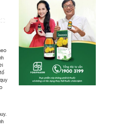
heo
nh
ời
 tố
 quy
ảo
uy.
nh