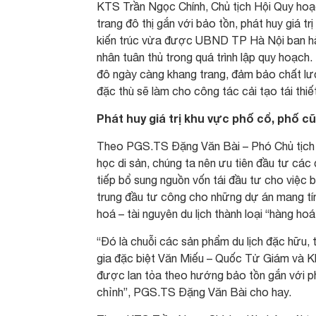
KTS Trần Ngọc Chính, Chủ tịch Hội Quy hoạch 
trang đô thị gắn với bảo tồn, phát huy giá t
kiến trúc vừa được UBND TP Hà Nội ban h
nhân tuân thủ trong quá trình lập quy hoạch.
đô ngày càng khang trang, đảm bảo chất lư
đặc thù sẽ làm cho công tác cải tạo tái thiết
Phát huy giá trị khu vực phố cổ, phố cũ
Theo PGS.TS Đặng Văn Bài – Phó Chủ tịch Hộ
học di sản, chúng ta nên ưu tiên đầu tư các
tiếp bổ sung nguồn vốn tái đầu tư cho việc b
trung đầu tư công cho những dự án mang tín
hoá – tài nguyên du lịch thành loại “hàng hoá
“Đó là chuỗi các sản phẩm du lịch đặc hữu, t
gia đặc biệt Văn Miếu – Quốc Tử Giám và K
được lan tỏa theo hướng bảo tồn gắn với ph
chỉnh”, PGS.TS Đặng Văn Bài cho hay.