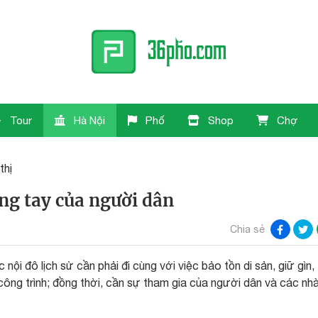
Tour
Hà Nội
Phố
Shop
Chợ
thị
ung tay của người dân
Chia sẻ
 nội đô lịch sử cần phải đi cùng với việc bảo tồn di sản, giữ gìn,
úc công trình; đồng thời, cần sự tham gia của người dân và các nh