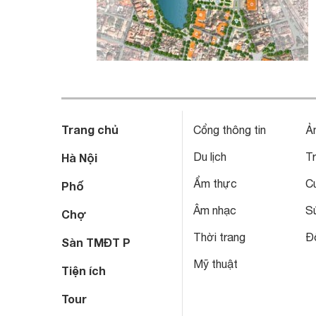
Trang chủ
Cổng thông tin
Ả
Du lịch
T
Hà Nội
Ẩm thực
C
Phố
Âm nhạc
S
Chợ
Thời trang
Đô
Sàn TMĐT P
Mỹ thuật
Tiện ích
Tour