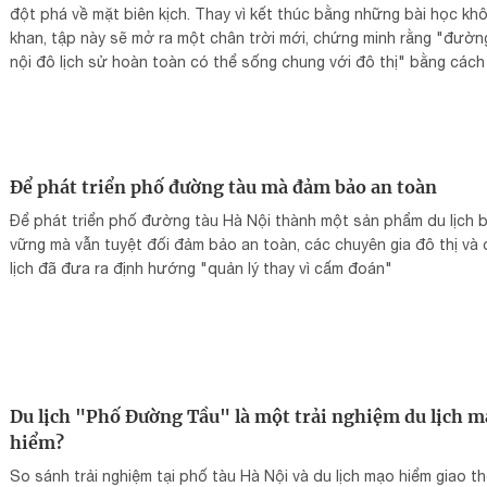
đột phá về mặt biên kịch. Thay vì kết thúc bằng những bài học kh
khan, tập này sẽ mở ra một chân trời mới, chứng minh rằng "đườn
nội đô lịch sử hoàn toàn có thể sống chung với đô thị" bằng các
ra ví dụ kinh điển từ Nhật Bản – tuyến tàu điện huyền thoại Enode
(Enoshima Electric Railway).
Để phát triển phố đường tàu mà đảm bảo an toàn
Để phát triển phố đường tàu Hà Nội thành một sản phẩm du lịch 
vững mà vẫn tuyệt đối đảm bảo an toàn, các chuyên gia đô thị và 
lịch đã đưa ra định hướng "quản lý thay vì cấm đoán"
Du lịch "Phố Đường Tầu" là một trải nghiệm du lịch 
hiểm?
So sánh trải nghiệm tại phố tàu Hà Nội và du lịch mạo hiểm giao t