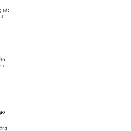
ô
g sắt
h đưa
n
bền
du
mạo
hông