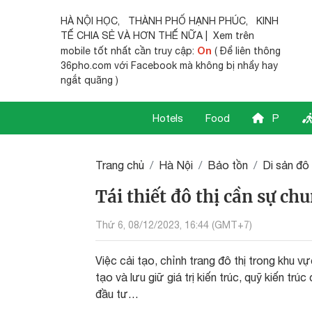
HÀ NỘI HỌC
,
THÀNH PHỐ HẠNH PHÚC
,
KINH
TẾ CHIA SẺ
VÀ HƠN THẾ NỮA | Xem trên
On
mobile tốt nhất cần truy cập:
( Để liên thông
36pho.com với Facebook mà không bị nhẩy hay
ngắt quãng )
Hotels
Food
P
Trang chủ
Hà Nội
Bảo tồn
Di sản đô 
Tái thiết đô thị cần sự ch
Thứ 6, 08/12/2023, 16:44 (GMT+7)
Việc cải tạo, chỉnh trang đô thị trong khu vực
tạo và lưu giữ giá trị kiến trúc, quỹ kiến tr
đầu tư…