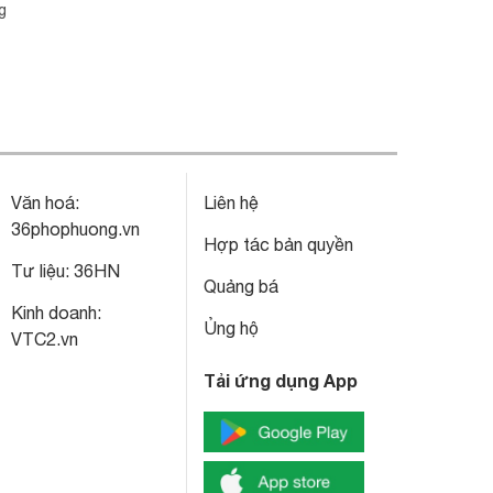
g
Văn hoá:
Liên hệ
36phophuong.vn
Hợp tác bản quyền
Tư liệu:
36HN
Quảng bá
Kinh doanh:
Ủng hộ
VTC2.vn
Tải ứng dụng App