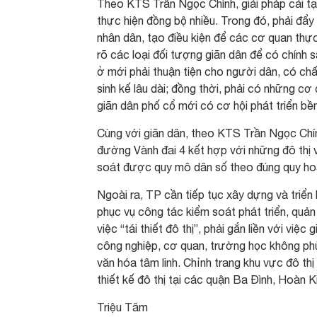
Theo KTS Trần Ngọc Chính, giải pháp cải tạo
thực hiện đồng bộ nhiều. Trong đó, phải đẩ
nhân dân, tạo điều kiện để các cơ quan thực
rõ các loại đối tượng giãn dân để có chính s
ở mới phải thuận tiện cho người dân, có chấ
sinh kế lâu dài; đồng thời, phải có những cơ 
giãn dân phố cổ mới có cơ hội phát triển bề
Cùng với giãn dân, theo KTS Trần Ngọc Chín
đường Vành đai 4 kết hợp với những đô thị v
soát được quy mô dân số theo đúng quy h
Ngoài ra, TP cần tiếp tục xây dựng và triển 
phục vụ công tác kiểm soát phát triển, quản l
việc “tái thiết đô thị”, phải gắn liền với vi
công nghiệp, cơ quan, trường học không phù h
văn hóa tâm linh. Chỉnh trang khu vực đô thị
thiết kế đô thị tại các quận Ba Đình, Hoàn
Triệu Tâm