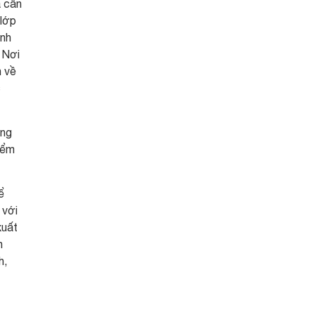
à cần
 lớp
ịnh
 Nơi
n về
c
ông
iểm
ể
 với
xuất
n
h,