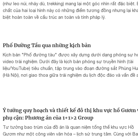
(như leo núi, nhảy dù, trekking) mang lại một góc nhìn rất đặc biệt.
chất của hai loại hình này có những điểm tương đồng nhưng lại kh
biệt hoàn toàn về cấu trúc an toàn và tính pháp lý.
Phố Đường Tầu qua những kịch bản
Kịch bản "Phố đường tàu" được xây dựng dưới dạng phóng sự h
video trải nghiệm. Dưới đây là kịch bản phóng sự truyền hình (tài
liệu/YouTube) tiêu chuẩn, tập trung vào đoạn đường sắt Phùng H
(Hà Nội), nơi giao thoa giữa trải nghiệm du lịch độc đáo và vấn đề 
toàn đường sắt.
Ý tưởng quy hoạch và thiết kế đô thị khu vực hồ Gươm 
phụ cận: Phương án của 1+1>2 Group
Tư tưởng bao trùm của đồ án là quan niệm tổng thể khu vực Hồ
Gươm như một công viên văn hóa – lịch sử trung tâm. Cùng với Ba