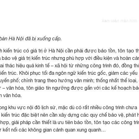
Xem toàn màn hình
 bàn Hà Nội đã bị xuống cấp.
h kiến trúc có giá trị ở Hà Nội cần phải được bảo tồn, tôn tạo t
 bảo vệ giá trị kiến trúc nhưng phù hợp với điều kiện và hoàn cả
i thác hiệu quả kinh tế – xã hội từ những công trình đó, đồng th
kiến trúc. Khôi phục tối đa ngôn ngữ kiến trúc gốc, giảm các yếu
uyến phố; chỉnh trang theo hướng văn minh; thống nhất thể loại,
 sử – văn hóa, tôn giáo tín ngưỡng được gắn với các kế hoạch b
n văn hóa.
rong khu vực nội đô lịch sử, mặc dù có rất nhiều công trình chưa
ị kiến trúc đặc biệt nên cần xây dựng các quy chế bảo vệ, phát h
ợp, giải pháp cần thiết là ưu tiên bảo tồn, tôn tạo các công trì
ự kết nối các không gian cảnh quan xung quanh…