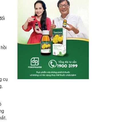
đối
 hồi
g cụ
g,
ô
ng
mắt.