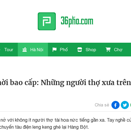
Tour
Hà Nội
Phố
Shop
Chợ
ời bao cấp: Những người thợ xưa trên
Chia sẻ
nở với không ít người thợ tài hoa nức tiếng gần xa. Tay nghề c
huyến tàu điện leng keng ghé lại Hàng Bột.