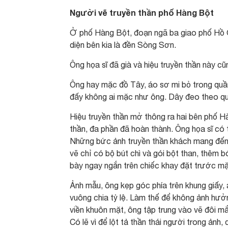
Người vẽ truyền thần phố Hàng Bột
Ở phố Hàng Bột, đoạn ngã ba giao phố Hồ Gi
diện bên kia là đền Sòng Sơn.
Ông họa sĩ đã già và hiệu truyền thần này cũ
Ông hay mặc đồ Tây, áo sơ mi bỏ trong quần
đấy không ai mặc như ông. Dây đeo theo quầ
Hiệu truyền thần mở thông ra hai bên phố H
thần, đa phần đã hoàn thành. Ông họa sĩ có 
Những bức ảnh truyền thần khách mang đến 
vẽ chỉ có bộ bút chì và gói bột than, thêm b
bày ngay ngắn trên chiếc khay đặt trước mặ
Ảnh mẫu, ông kẹp góc phía trên khung giấy,
vuông chia tỷ lệ. Làm thế để không ảnh hư
viền khuôn mặt, ông tập trung vào vẽ đôi mắ
Có lẽ vì để lột tả thần thái người trong ảnh, 