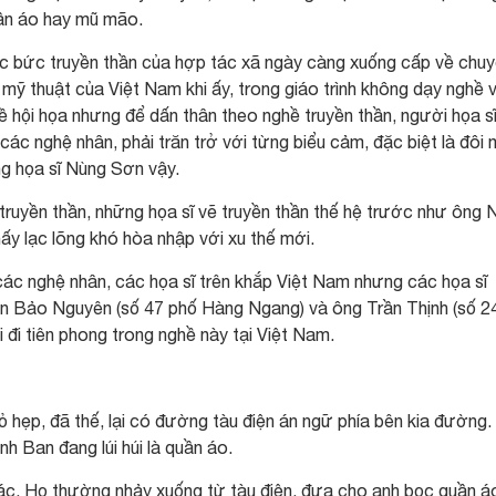
uần áo hay mũ mão.
ác bức truyền thần của hợp tác xã ngày càng xuống cấp về chu
mỹ thuật của Việt Nam khi ấy, trong giáo trình không dạy nghề 
ề hội họa nhưng để dấn thân theo nghề truyền thần, người họa s
ác nghệ nhân, phải trăn trở với từng biểu cảm, đặc biệt là đôi 
g họa sĩ Nùng Sơn vậy.
 truyền thần, những họa sĩ vẽ truyền thần thế hệ trước như ông 
hấy lạc lõng khó hòa nhập với xu thế mới.
các nghệ nhân, các họa sĩ trên khắp Việt Nam nhưng các họa sĩ
n Bảo Nguyên (số 47 phố Hàng Ngang) và ông Trần Thịnh (số 2
i tiên phong trong nghề này tại Việt Nam.
hẹp, đã thế, lại có đường tàu điện án ngữ phía bên kia đường.
h Ban đang lúi húi là quần áo.
c. Họ thường nhảy xuống từ tàu điện, đưa cho anh bọc quần áo