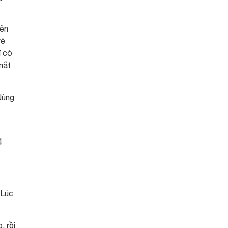
yên
vẽ
ĩ có
mắt
Nùng
4
 Lúc
, rồi