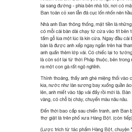
lại sang đường - phía bên nhà tôi, nơi có m
Ban toàn cỏ xen lẫn đá cục lổn nhổn nên hầu
Nhà anh Ban thông thống, mặt tiền là những
có mỗi cái bàn dài chạy từ cửa vào tít bên 
tấm gỗ lùa một lúc là kín cửa. Ngay đầu cái
bàn là được anh xếp ngay ngắn trên hai tha
anh quấn thêm lớp vải. Có chiếc lại to tướng
là còn sót lại từ thời Pháp thuộc, bên trong
ra một con gà rất ngộ nghĩnh.
Thỉnh thoảng, thấy anh ghé miệng thổi vào c
kia, nước như làn sương bay xuống quần áo 
lên, anh miết vào tập vải đấy rồi mới là. Bàn 
vàng, có chỗ bị cháy, chuyển màu nâu nâu.
Đến thời bao cấp sau chiến tranh, anh Ban b
thợ giặt là trên phố xưa Hàng Bột. (còn tiếp
(Lược trích từ tác phẩm Hàng Bột, chuyện