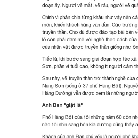
đoạn ấy. Người vẽ mắt, vẽ râu, người vẽ q
Chính vì phân chia từng khâu như vậy nên c
môn, khiến khách hàng vãn dần. Các trường 
truyền thần. Cho dù được đào tạo bài bản v
lẽ còn phải đam mê với nghề theo cách của c
của nhân vật được truyền thần giống như ôn
Tiếc là, khi bước sang giai đoạn hợp tác xã
Sơn, phần vì tuổi cao, không ít người cảm t
Sau này, vẽ truyền thần trở thành nghề của 
Nùng Sơn (sống ở 37 phố Hàng Bột), Nguyễ
Hàng Đường) vẫn được xem là những người đ
Anh Ban "giặt là"
Phố Hàng Bột của tôi những năm 60 còn nhỏ 
nào tôi nhìn sang bên kia đường cũng thấy an
Khách của anh Ban chủ yếu là người phố khá