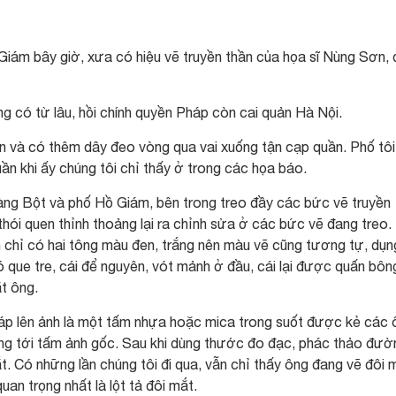
ám bây giờ, xưa có hiệu vẽ truyền thần của họa sĩ Nùng Sơn, 
ng có từ lâu, hồi chính quyền Pháp còn cai quản Hà Nội.
 và có thêm dây đeo vòng qua vai xuống tận cạp quần. Phố tôi
n khi ấy chúng tôi chỉ thấy ở trong các họa báo.
àng Bột và phố Hồ Giám, bên trong treo đầy các bức vẽ truyền
thói quen thỉnh thoảng lại ra chỉnh sửa ở các bức vẽ đang treo.
chỉ có hai tông màu đen, trắng nên màu vẽ cũng tương tự, dụn
ó que tre, cái để nguyên, vót mảnh ở đầu, cái lại được quấn bôn
t ông.
 áp lên ảnh là một tấm nhựa hoặc mica trong suốt được kẻ các 
ởng tới tấm ảnh gốc. Sau khi dùng thước đo đạc, phác thảo đườ
t. Có những lần chúng tôi đi qua, vẫn chỉ thấy ông đang vẽ đôi 
quan trọng nhất là lột tả đôi mắt.