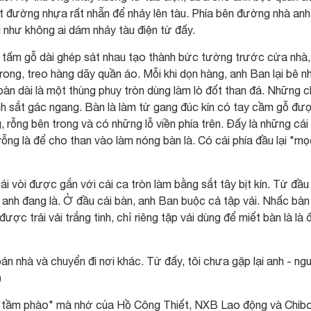
ặt đường nhựa rất nhẵn để nhảy lên tàu. Phía bên đường nhà anh
 như không ai dám nhảy tàu điện từ đấy.
 tấm gỗ dài ghép sát nhau tạo thành bức tường trước cửa nhà,
trong, treo hàng dãy quần áo. Mỗi khi dọn hàng, anh Ban lại bê 
 bàn dài là một thùng phuy tròn dùng làm lò đốt than đá. Những c
nh sắt gác ngang. Bàn là làm từ gang đúc kín có tay cầm gỗ đư
, rỗng bên trong và có những lỗ viền phía trên. Đấy là những cái
 rỗng là để cho than vào làm nóng bàn là. Có cái phía đầu lại "m
ái vòi được gắn với cái ca tròn làm bằng sắt tây bịt kín. Từ đầu
anh đang là. Ở đầu cái bàn, anh Ban buộc cả tập vải. Nhấc bàn 
được trải vải trắng tinh, chỉ riêng tập vải dùng để miết bàn là là 
án nhà và chuyển đi nơi khác. Từ đấy, tôi chưa gặp lại anh - ng
)
 "tầm phào" mà nhớ của Hồ Công Thiết, NXB Lao động và Chib