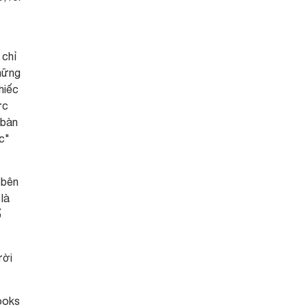
 chỉ
những
hiếc
ợc
 bàn
ọc"
 bên
là
ố
ười
ooks