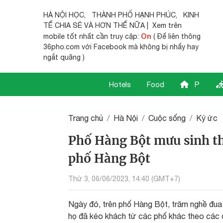
HÀ NỘI HỌC
,
THÀNH PHỐ HẠNH PHÚC
,
KINH
TẾ CHIA SẺ
VÀ HƠN THẾ NỮA | Xem trên
On
mobile tốt nhất cần truy cập:
( Để liên thông
36pho.com với Facebook mà không bị nhẩy hay
ngắt quãng )
Hotels
Food
P
Trang chủ
Hà Nội
Cuộc sống
Ký ức
Phố Hàng Bột mưu sinh th
phố Hàng Bột
Thứ 3, 06/06/2023, 14:40 (GMT+7)
Ngày đó, trên phố Hàng Bột, trăm nghề đua 
họ đã kéo khách từ các phố khác theo các c