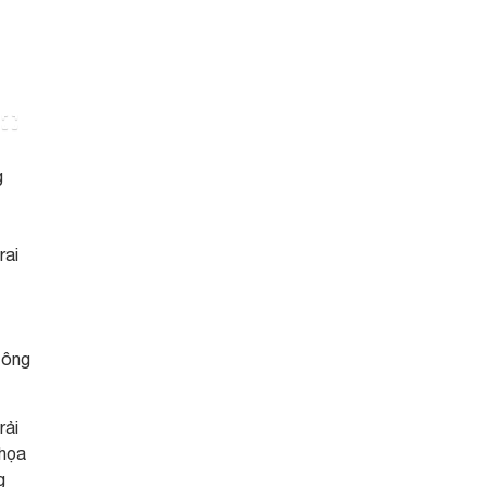
g
rai
 ông
rải
 họa
g