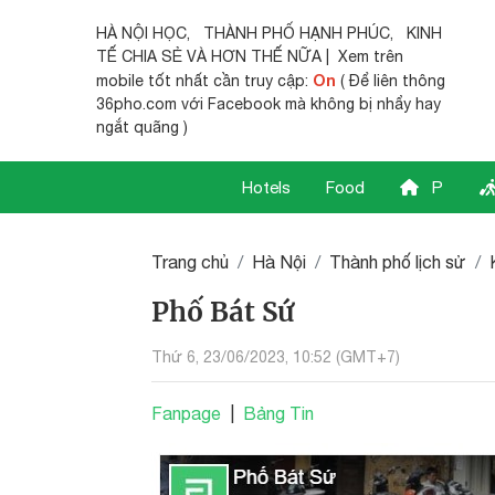
HÀ NỘI HỌC
,
THÀNH PHỐ HẠNH PHÚC
,
KINH
TẾ CHIA SẺ
VÀ HƠN THẾ NỮA | Xem trên
On
mobile tốt nhất cần truy cập:
( Để liên thông
36pho.com với Facebook mà không bị nhẩy hay
ngắt quãng )
Hotels
Food
P
Trang chủ
Hà Nội
Thành phố lịch sử
Phố Bát Sứ
Thứ 6, 23/06/2023, 10:52 (GMT+7)
Fanpage
|
Bảng Tin