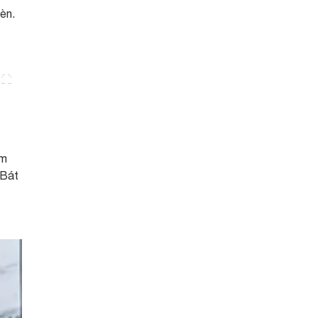
èn.
ăm
 Bát