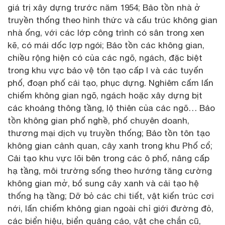
giá trị xây dựng trước năm 1954; Bảo tồn nhà ở
truyền thống theo hình thức và cấu trúc không gian
nhà ống, với các lớp công trình có sân trong xen
kẽ, có mái dốc lợp ngói; Bảo tồn các không gian,
chiều rộng hiện có của các ngõ, ngách, đặc biệt
trong khu vực bảo vệ tôn tạo cấp I và các tuyến
phố, đoạn phố cải tạo, phục dựng. Nghiêm cấm lấn
chiếm không gian ngõ, ngách hoặc xây dựng bịt
các khoảng thông tầng, lộ thiên của các ngõ… Bảo
tồn không gian phố nghề, phố chuyên doanh,
thương mại dịch vụ truyền thống; Bảo tồn tôn tạo
không gian cảnh quan, cây xanh trong khu Phố cổ;
Cải tạo khu vực lõi bên trong các ô phố, nâng cấp
hạ tầng, môi trường sống theo hướng tăng cường
không gian mở, bổ sung cây xanh và cải tạo hệ
thống hạ tầng; Dỡ bỏ các chi tiết, vật kiến trúc cơi
nới, lấn chiếm không gian ngoài chỉ giới đường đỏ,
các biển hiệu, biển quảng cáo, vật che chắn cũ,