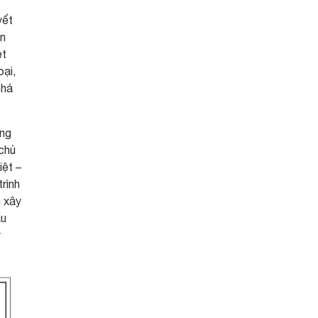
yết
ần
ệt
oại,
phá
ựng
 chủ
iệt –
rình
n xây
ấu
ỹ