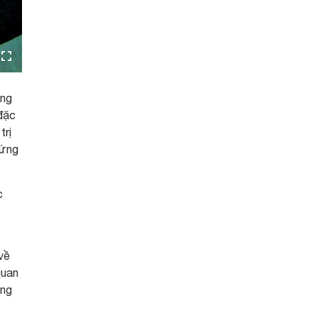
àng
 đặc
trị
hứng
c
về
quan
ông