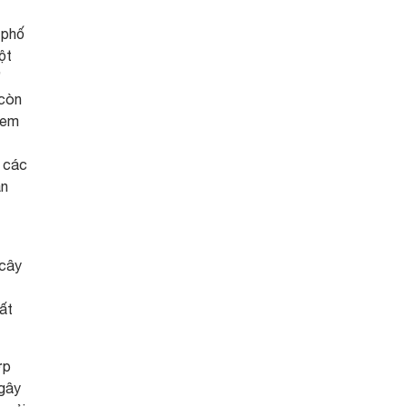
 phố
ột
”
 còn
xem
a các
ẫn
 cây
ất
ợp
 gây