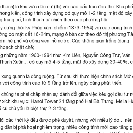
hành) là khu vực dân cư (thị) với các cấu trúc đặc thù: Khu ph
phong kiến, công trình xây dựng có quy mô 1-2 tầng, mật độ xây
rung cổ, hình thành tự nhiên theo các phường hội;
ây dựng thời kỳ Pháp xâm chiếm (1873-1954) với các công trình
ờng có mặt cắt 16-24m, mạng ô bàn cờ theo đô thị phương Tâ
ườn, hè phố và công viên, hồ nước. Các không gian trống (dạng
 hoạch chặt chẽ;
ựng những năm 1960-1984 như Kim Liên, Nguyễn Công Trứ, Văn
 Thanh Xuân… có quy mô 4-5 tầng, mật độ xây dựng 30-40%, 
ập, xung quanh là đồng ruộng. Từ sau khi thực hiện chính sách Mở
với công trình cao từ 9 tầng trở lên, ngày càng phát triển.
 chúng ta phải chấp nhận sự đánh đổi giữa việc kêu gọi đầu tư 
 tỷ xích khu vực: Hanoi Tower 24 tầng phố Hai Bà Trưng, Melia H
cũ chủ yếu là biệt thự 2-3 tầng.
i các thời kỳ đều được phê duyệt, nhưng với nhiều lý do… nên 
g dần bị phá hoại nghiêm trọng, nhiều công trình mới cao tầng 