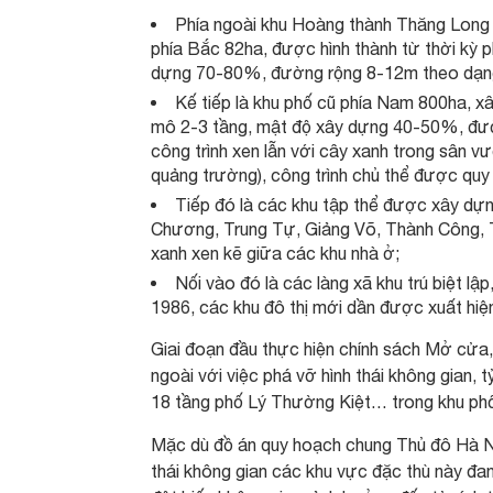
Phía ngoài khu Hoàng thành Thăng Long (t
phía Bắc 82ha, được hình thành từ thời kỳ 
dựng 70-80%, đường rộng 8-12m theo dạng t
Kế tiếp là khu phố cũ phía Nam 800ha, x
mô 2-3 tầng, mật độ xây dựng 40-50%, đư
công trình xen lẫn với cây xanh trong sân v
quảng trường), công trình chủ thể được quy
Tiếp đó là các khu tập thể được xây d
Chương, Trung Tự, Giảng Võ, Thành Công,
xanh xen kẽ giữa các khu nhà ở;
Nối vào đó là các làng xã khu trú biệt l
1986, các khu đô thị mới dần được xuất hiện 
Giai đoạn đầu thực hiện chính sách Mở cửa,
ngoài với việc phá vỡ hình thái không gian,
18 tầng phố Lý Thường Kiệt… trong khu phố 
Mặc dù đồ án quy hoạch chung Thủ đô Hà Nộ
thái không gian các khu vực đặc thù này đan