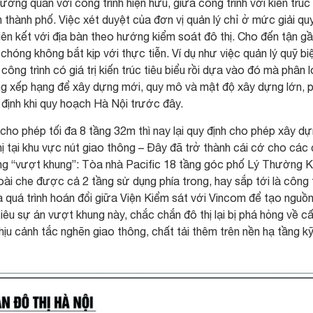
ương quan với công trình hiện hữu, giữa công trình với kiến trúc
thành phố. Việc xét duyệt của đơn vị quản lý chỉ ở mức giải qu
iên kết với địa bàn theo hướng kiểm soát đô thị. Cho đến tận g
hóng không bắt kịp với thực tiễn. Ví dụ như việc quản lý quỹ bi
ng trình có giá trị kiến trúc tiêu biểu rồi dựa vào đó mà phân l
ng xếp hạng để xây dựng mới, quy mô và mật độ xây dựng lớn, 
định khi quy hoạch Hà Nội trước đây.
 cho phép tối đa 8 tầng 32m thì nay lại quy định cho phép xây d
ị tại khu vực nút giao thông – Đây đã trở thành cái cớ cho các
ng “vượt khung”: Tòa nhà Pacific 18 tầng góc phố Lý Thường K
ài che được cả 2 tầng sử dụng phía trong, hay sắp tới là công t
a quá trình hoán đổi giữa Viện Kiểm sát với Vincom để tạo nguồ
iêu sự án vượt khung này, chắc chắn đô thị lại bị phá hỏng về c
chịu cảnh tắc nghẽn giao thông, chất tải thêm trên nền hạ tầng k