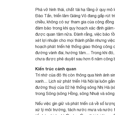
Phá vỡ hình thái, chất tải hạ tầng ở quy mô
Đào Tấn, triển lãm Giảng Võ đang gấp rút tr
chiều, không có sự tham gia của cộng đồng t
đảm bảo trong khi quy hoạch xác định giảm d
được quan tâm nữa. Đành rằng, việc bảo tồn 
xét lợi nhuận cho mọi thành phần nhưng việc 
hoạch phát triển hệ thống giao thông công 
đường vành đai, hướng tâm… Trong khi đó, cá
chưa được phê duyệt sau hơn 6 năm công bố
Kiến trúc cảnh quan
Trí nhớ của đô thị còn thông qua hình ảnh si
xanh… Lịch sử phát triển Hà Nội lại luôn gắn
đường thuỷ của 02 hệ thống sông Nhị Hà (sô
trong Sông (sông Hồng, sông Nhuệ và sông 
Nếu việc gìn giữ và phát triển cả về số lượ
xử lý môi trường, tách nước mưa và nước t