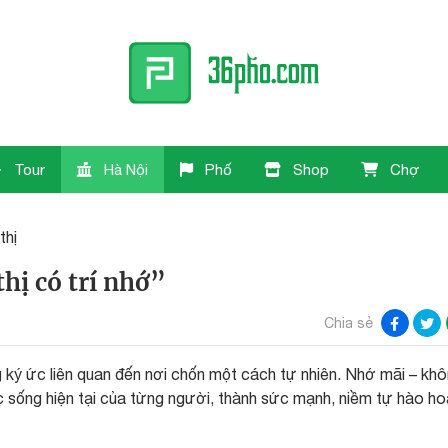
Tour
Hà Nội
Phố
Shop
Chợ
thị
hị có trí nhớ”
Chia sẻ
g ký ức liên quan đến nơi chốn một cách tự nhiên. Nhớ mãi – kh
ộc sống hiện tại của từng người, thành sức mạnh, niềm tự hào h