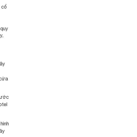
ố cổ
 quy
y,
cây
 cửa
nước
otel
hình
gây