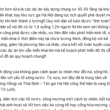
 lớn hơn nữa là các dự án xây dựng chung cư 45-50 tầng tại khu
iển khai; hay khu vực ga Hà Nội đang rục rịch quyết phê duyệt m
ừ khi hình thành ý tưởng!!! Quy mô dân số luôn được “tính toán
ân số nội đô cũ từ 1,6 xuống 1,2tr người thì khi xem xét không
cũng phải được cân nhắc, ưu tiên đến việc phát triển kinh tế, 
triển khai ở thời điểm này lại chưa tương thích, đồng bộ với kế
cộng, giảm tải phương tiện cá nhân, chưa kết nối toàn tuyến củ
c dự án lớn vẫn triển khai khi mà kế hoạch phát triển đô thị v
 đồ án quy hoạch chung!!!
nh động của không gian cảnh quan tự nhiên như đồi núi, sông hồ,
 liền với yếu tố sông nước. Từ xưa, nơi đây đã là trung tâm về
ng Hồng) và Thái Bình – Tên gọi Hà Nội cũng thể hiện là vùng Đ
Tô Lịch).
ng, diện tích các hồ nước, sông mương một cách tự nhiên, kết h
hải sinh hoạt sẽ tốt hơn việc kè cứng hồ hay cống hóa mương,