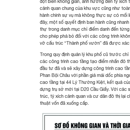
đột biến không gian, ảnh hưởng đến tỷ xích t
cảnh quan chung của khu vực cũng như toàn 
hành chính sự vụ mà không thực sự có mối l
đây, một số quyết định ban hành cũng nhanh c
thự trong danh mục chỉ điểm danh đến từng cô
cho phép phá bỏ đối với các công trình khô
vỡ cấu trúc “Thành phố vườn” đã được xác 
Trong quy định quản lý khu phố cũ trước chỉ
các công trình cao tầng tạo điểm nhấn đô th
đầu tư đã và sẽ xây dựng công trình cao tầ
Phan Bội Châu với phần giả mái dốc phía ngo
cao tầng tại 44 Lý Thường Kiệt, kết quả củ
dựng trụ sở mới tại D20 Cầu Giấy. Với các s
trúc, tỷ xích cảnh quan và cư dân đô thị lại 
thuật vốn đã xuống cấp.