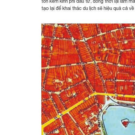
tốn kém kinh phí đầu tư, đồng thời lại làm m
tạo lại để khai thác du lịch sẽ hiệu quả cả về