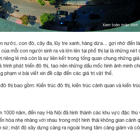
Xem toàn màn hình
ến nước, con đò, cây đa, lũy tre xanh, hàng dừa… gợi nhớ đến l
 của mỗi con người sinh ra và lớn lên tại phố thị lại là những nét
ị riêng lẻ mà còn là sự liên kết trong tổng quan chung những giá 
á trình phát triển đô thị, tạo nên những dấu mốc hình ảnh minh c
g phạm vi bài viết xin đề cập đến các giá trị vật thể.
 đô thị bao gồm: Kiến trúc đô thị, kiến trúc cảnh quan và kiến trú
 hơn 1000 năm, đến nay Hà Nội đã hình thành các khu vực đặc thù 
uyển hóa nhẹ nhàng với nhau trong một hình thái không gian cảnh 
ịch sử; mật độ xây dựng càng ra ngoài trung tâm càng giảm và c