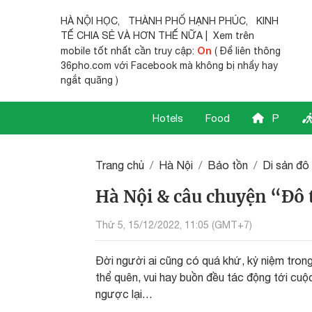
HÀ NỘI HỌC
,
THÀNH PHỐ HẠNH PHÚC
,
KINH
TẾ CHIA SẺ
VÀ HƠN THẾ NỮA | Xem trên
On
mobile tốt nhất cần truy cập:
( Để liên thông
36pho.com với Facebook mà không bị nhẩy hay
ngắt quãng )
Hotels
Food
P
Trang chủ
Hà Nội
Bảo tồn
Di sản đô 
Hà Nội & câu chuyện “Đô t
Thứ 5, 15/12/2022, 11:05 (GMT+7)
Đời người ai cũng có quá khứ, kỷ niệm tron
thể quên, vui hay buồn đều tác động tới cu
ngược lại…