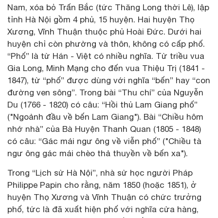
Nam, xóa bỏ Trấn Bắc (tức Thăng Long thời Lê), lập
tỉnh Hà Nội gồm 4 phủ, 15 huyện. Hai huyện Thọ
Xương, Vĩnh Thuận thuộc phủ Hoài Đức. Dưới hai
huyện chỉ còn phường và thôn, không có cấp phố.
“Phố” là từ Hán - Việt có nhiều nghĩa. Từ triều vua
Gia Long, Minh Mạng cho đến vua Thiệu Trị (1841 -
1847), từ “phố” được dùng với nghĩa “bến” hay “con
đường ven sông”. Trong bài “Thu chí” của Nguyễn
Du (1766 - 1820) có câu: “Hồi thủ Lam Giang phố”
("Ngoảnh đầu về bến Lam Giang"). Bài “Chiều hôm
nhớ nhà” của Bà Huyện Thanh Quan (1805 - 1848)
có câu: “Gác mái ngư ông về viễn phố” ("Chiều tà
ngư ông gác mái chèo thả thuyền về bến xa").
Trong “Lịch sử Hà Nội”, nhà sử học người Pháp
Philippe Papin cho rằng, năm 1850 (hoặc 1851), ở
huyện Thọ Xương và Vĩnh Thuận có chức trưởng
phố, tức là đã xuất hiện phố với nghĩa cửa hàng,