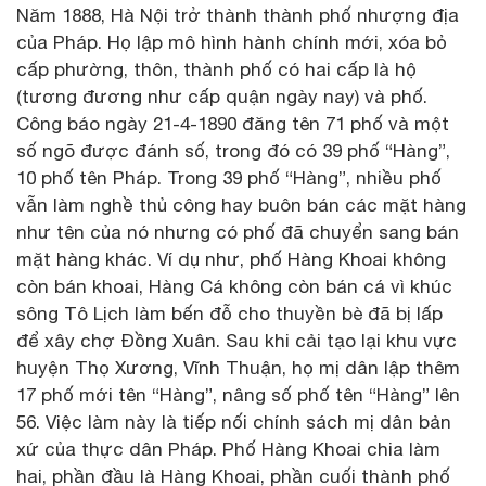
Năm 1888, Hà Nội trở thành thành phố nhượng địa
của Pháp. Họ lập mô hình hành chính mới, xóa bỏ
cấp phường, thôn, thành phố có hai cấp là hộ
(tương đương như cấp quận ngày nay) và phố.
Công báo ngày 21-4-1890 đăng tên 71 phố và một
số ngõ được đánh số, trong đó có 39 phố “Hàng”,
10 phố tên Pháp. Trong 39 phố “Hàng”, nhiều phố
vẫn làm nghề thủ công hay buôn bán các mặt hàng
như tên của nó nhưng có phố đã chuyển sang bán
mặt hàng khác. Ví dụ như, phố Hàng Khoai không
còn bán khoai, Hàng Cá không còn bán cá vì khúc
sông Tô Lịch làm bến đỗ cho thuyền bè đã bị lấp
để xây chợ Đồng Xuân. Sau khi cải tạo lại khu vực
huyện Thọ Xương, Vĩnh Thuận, họ mị dân lập thêm
17 phố mới tên “Hàng”, nâng số phố tên “Hàng” lên
56. Việc làm này là tiếp nối chính sách mị dân bản
xứ của thực dân Pháp. Phố Hàng Khoai chia làm
hai, phần đầu là Hàng Khoai, phần cuối thành phố