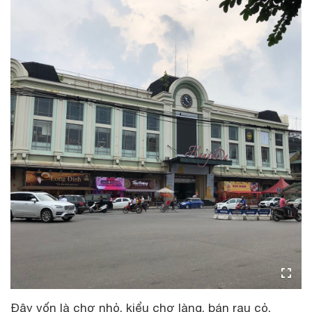
Đây vốn là chợ nhỏ, kiểu chợ làng, bán rau cỏ,