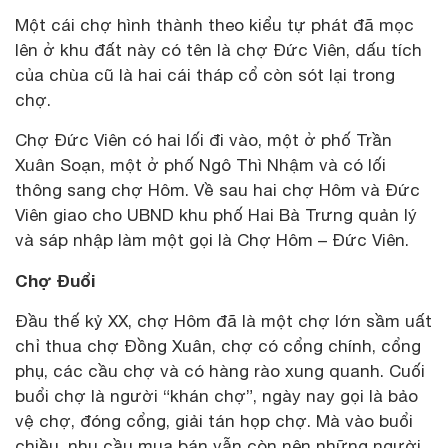
Một cái chợ hình thành theo kiểu tự phát đã mọc
lên ở khu đất này có tên là chợ Đức Viên, dấu tích
của chùa cũ là hai cái tháp cổ còn sót lại trong
chợ.
Chợ Đức Viên có hai lối đi vào, một ở phố Trần
Xuân Soạn, một ở phố Ngô Thì Nhậm và có lối
thông sang chợ Hôm. Về sau hai chợ Hôm và Đức
Viên giao cho UBND khu phố Hai Bà Trưng quản lý
và sáp nhập làm một gọi là Chợ Hôm – Đức Viên.
Chợ Đuổi
Đầu thế kỷ XX, chợ Hôm đã là một chợ lớn sầm uất
chỉ thua chợ Đồng Xuân, chợ có cổng chính, cổng
phụ, các cầu chợ và có hàng rào xung quanh. Cuối
buổi chợ là người “khán chợ”, ngày nay gọi là bảo
vệ chợ, đóng cổng, giải tán họp chợ. Mà vào buổi
chiều, nhu cầu mua bán vẫn còn nên những người