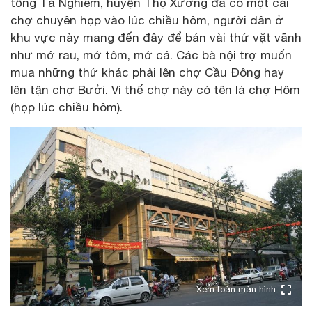
tổng Tả Nghiêm, huyện Thọ Xương đã có một cái
chợ chuyên họp vào lúc chiều hôm, người dân ở
khu vực này mang đến đây để bán vài thứ vặt vãnh
như mớ rau, mớ tôm, mớ cá. Các bà nội trợ muốn
mua những thứ khác phải lên chợ Cầu Đông hay
lên tận chợ Bưởi. Vì thế chợ này có tên là chợ Hôm
(họp lúc chiều hôm).
Xem toàn màn hình