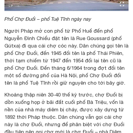
Phố Chợ Đuổi – phố Tuệ Tĩnh ngày nay
Người Pháp mở con phố từ Phố Huế đến phố
Nguyễn Đình Chiểu đặt tên là Rue Goussard (phố
Gútxa) đi qua cái chợ cóc này. Dân chúng gọi tên là
phố Chợ Đuổi, đến 1945 đổi tên là phố Thái Phiên,
thời tạm chiếm từ 1947 đến 1954 đổi lại tên cũ là
phố Chợ Đuổi. Đến tháng 6/1964 trong đợt đổi tên
một số đường phố của Hà Nội, phố Chợ Đuổi đổi
tên là phố Tuệ Tĩnh rồi giữ nguyên cho tới bây giờ.
Khoảng thập niên 30-40 thế kỷ trước, chợ Đuổi bị
dồn xuống họp ở bãi đất cuối phố Bà Triệu, vốn là
nền của nhà máy diêm bị cháy, được xây dựng từ
1892 thời Pháp thuộc. Dân chúng vẫn gọi cái chợ
này là chợ Đuổi, nhưng để phân biệt với chợ Đuổi
đầu tiên nên gọi chợ mới là chợ Đuổi – nhà Diêm.