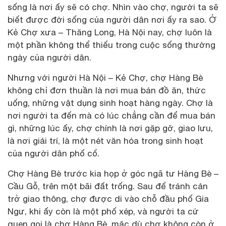
sống là nơi ấy sẽ có chợ. Nhìn vào chợ, người ta sẽ
biết được đời sống của người dân nơi ấy ra sao. Ở
Kẻ Chợ xưa – Thăng Long, Hà Nội nay, chợ luôn là
một phần không thể thiếu trong cuộc sống thường
ngày của người dân.
Nhưng với người Hà Nội – Kẻ Chợ, chợ Hàng Bè
không chỉ đơn thuần là nơi mua bán đồ ăn, thức
uống, những vật dụng sinh hoạt hàng ngày. Chợ là
nơi người ta đến mà có lúc chẳng cần để mua bán
gì, những lúc ấy, chợ chính là nơi gặp gỡ, giao lưu,
là nơi giải trí, là một nét văn hóa trong sinh hoạt
của người dân phố cổ.
Chợ Hàng Bè trước kia họp ở góc ngã tư Hàng Bè –
Cầu Gỗ, trên một bãi đất trống. Sau để tránh cản
trở giao thông, chợ được di vào chỗ đầu phố Gia
Ngư, khi ấy còn là một phố xép, và người ta cứ
quen gọi là chợ Hàng Bè, mặc dù chợ không còn ở