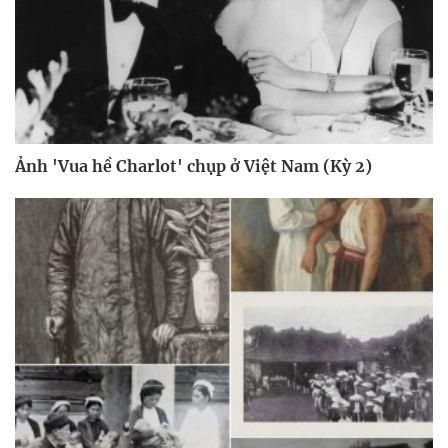
Ảnh 'Vua hề Charlot' chụp ở Việt Nam (Kỳ 2)