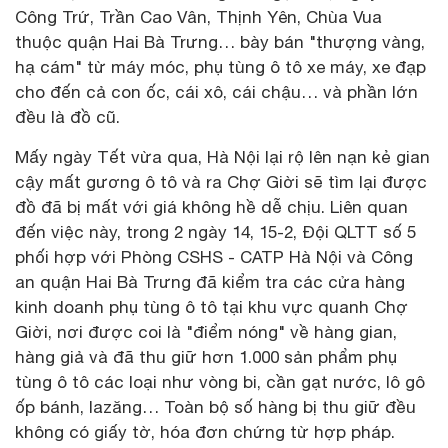
Công Trứ, Trần Cao Vân, Thịnh Yên, Chùa Vua
thuộc quận Hai Bà Trưng… bày bán "thượng vàng,
hạ cám" từ máy móc, phụ tùng ô tô xe máy, xe đạp
cho đến cả con ốc, cái xô, cái chậu… và phần lớn
đều là đồ cũ.
Mấy ngày Tết vừa qua, Hà Nội lại rộ lên nạn kẻ gian
cậy mất gương ô tô và ra Chợ Giời sẽ tìm lại được
đồ đã bị mất với giá không hề dễ chịu. Liên quan
đến việc này, trong 2 ngày 14, 15-2, Đội QLTT số 5
phối hợp với Phòng CSHS - CATP Hà Nội và Công
an quận Hai Bà Trưng đã kiểm tra các cửa hàng
kinh doanh phụ tùng ô tô tại khu vực quanh Chợ
Giời, nơi được coi là "điểm nóng" về hàng gian,
hàng giả và đã thu giữ hơn 1.000 sản phẩm phụ
tùng ô tô các loại như vòng bi, cần gạt nước, lô gô
ốp bánh, lazăng… Toàn bộ số hàng bị thu giữ đều
không có giấy tờ, hóa đơn chứng từ hợp pháp.