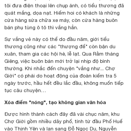
tôi đưa điện thoại lên chụp ảnh, có tiểu thương đã
quát mắng, dọa nạt. Hiếm hoi có khách là những
cửa hàng sửa chữa xe máy, còn cửa hàng buôn
bán phụ tùng ô tô thì vắng hẳn.
Sự vắng vẻ này có thể do đầu năm, giới tiểu
thương cũng như các "thượng đế" còn bận du
xuân, tham gia các hội hè, lễ lạt. Qua Rằm tháng
Giêng, việc buôn bán mới trở lại nhịp độ bình
thường. Khi nhắc đến chuyện "vắng như... Chợ
Giời" có phải do hoạt động của đoàn kiểm tra 5
ngày trước, hầu hết đều lắc đầu, không muốn tiếp
tục câu chuyện…
Xóa điểm "nóng", tạo không gian văn hóa
Được hình thành cách đây đã vài chục năm, khu
Chợ Giời gồm nhiều dãy phố, tính từ đầu Phố Huế
vào Thịnh Yên và lan sang Đỗ Ngọc Du, Nguyễn