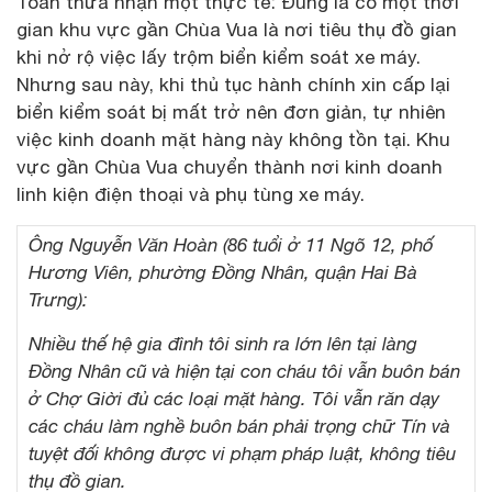
Toàn thừa nhận một thực tế: Đúng là có một thời
gian khu vực gần Chùa Vua là nơi tiêu thụ đồ gian
khi nở rộ việc lấy trộm biển kiểm soát xe máy.
Nhưng sau này, khi thủ tục hành chính xin cấp lại
biển kiểm soát bị mất trở nên đơn giản, tự nhiên
việc kinh doanh mặt hàng này không tồn tại. Khu
vực gần Chùa Vua chuyển thành nơi kinh doanh
linh kiện điện thoại và phụ tùng xe máy.
Ông Nguyễn Văn Hoàn (86 tuổi ở 11 Ngõ 12, phố
Hương Viên, phường Đồng Nhân, quận Hai Bà
Trưng):
Nhiều thế hệ gia đình tôi sinh ra lớn lên tại làng
Đồng Nhân cũ và hiện tại con cháu tôi vẫn buôn bán
ở Chợ Giời đủ các loại mặt hàng. Tôi vẫn răn dạy
các cháu làm nghề buôn bán phải trọng chữ Tín và
tuyệt đối không được vi phạm pháp luật, không tiêu
thụ đồ gian.