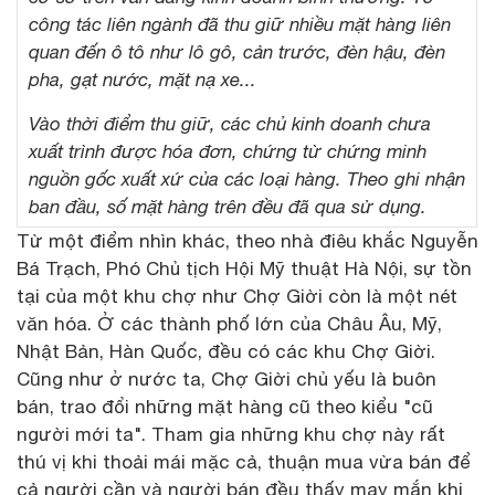
công tác liên ngành đã thu giữ nhiều mặt hàng liên
quan đến ô tô như lô gô, cản trước, đèn hậu, đèn
pha, gạt nước, mặt nạ xe...
Vào thời điểm thu giữ, các chủ kinh doanh chưa
xuất trình được hóa đơn, chứng từ chứng minh
nguồn gốc xuất xứ của các loại hàng. Theo ghi nhận
ban đầu, số mặt hàng trên đều đã qua sử dụng.
Từ một điểm nhìn khác, theo nhà điêu khắc Nguyễn
Bá Trạch, Phó Chủ tịch Hội Mỹ thuật Hà Nội, sự tồn
tại của một khu chợ như Chợ Giời còn là một nét
văn hóa. Ở các thành phố lớn của Châu Âu, Mỹ,
Nhật Bản, Hàn Quốc, đều có các khu Chợ Giời.
Cũng như ở nước ta, Chợ Giời chủ yếu là buôn
bán, trao đổi những mặt hàng cũ theo kiểu "cũ
người mới ta". Tham gia những khu chợ này rất
thú vị khi thoải mái mặc cả, thuận mua vừa bán để
cả người cần và người bán đều thấy may mắn khi