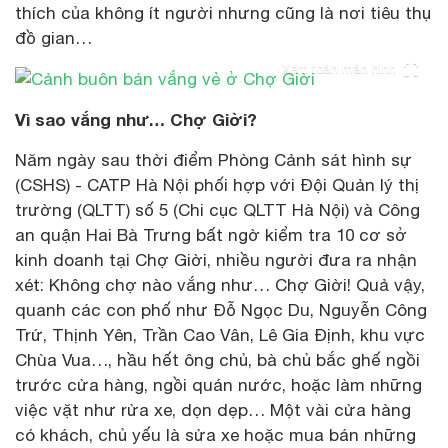
thích của không ít người nhưng cũng là nơi tiêu thụ
đồ gian…
Xem toàn màn hình
Vì sao vắng như… Chợ Giời?
Năm ngày sau thời điểm Phòng Cảnh sát hình sự
(CSHS) - CATP Hà Nội phối hợp với Đội Quản lý thị
trường (QLTT) số 5 (Chi cục QLTT Hà Nội) và Công
an quận Hai Bà Trưng bất ngờ kiểm tra 10 cơ sở
kinh doanh tại Chợ Giời, nhiều người đưa ra nhận
xét: Không chợ nào vắng như… Chợ Giời! Quả vậy,
quanh các con phố như Đỗ Ngọc Du, Nguyễn Công
Trứ, Thịnh Yên, Trần Cao Vân, Lê Gia Định, khu vực
Chùa Vua…, hầu hết ông chủ, bà chủ bắc ghế ngồi
trước cửa hàng, ngồi quán nước, hoặc làm những
việc vặt như rửa xe, dọn dẹp… Một vài cửa hàng
có khách, chủ yếu là sửa xe hoặc mua bán những