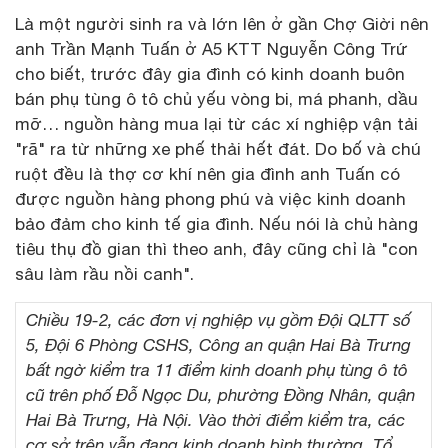
Là một người sinh ra và lớn lên ở gần Chợ Giời nên
anh Trần Mạnh Tuấn ở A5 KTT Nguyễn Công Trứ
cho biết, trước đây gia đình có kinh doanh buôn
bán phụ tùng ô tô chủ yếu vòng bi, má phanh, dầu
mỡ… nguồn hàng mua lại từ các xí nghiệp vận tải
"rã" ra từ những xe phế thải hết đát. Do bố và chú
ruột đều là thợ cơ khí nên gia đình anh Tuấn có
được nguồn hàng phong phú và việc kinh doanh
bảo đảm cho kinh tế gia đình. Nếu nói là chủ hàng
tiêu thụ đồ gian thì theo anh, đây cũng chỉ là "con
sâu làm rầu nồi canh".
Chiều 19-2, các đơn vị nghiệp vụ gồm Đội QLTT số
5, Đội 6 Phòng CSHS, Công an quận Hai Bà Trưng
bất ngờ kiểm tra 11 điểm kinh doanh phụ tùng ô tô
cũ trên phố Đỗ Ngọc Du, phường Đồng Nhân, quận
Hai Bà Trưng, Hà Nội. Vào thời điểm kiểm tra, các
cơ sở trên vẫn đang kinh doanh bình thường. Tổ