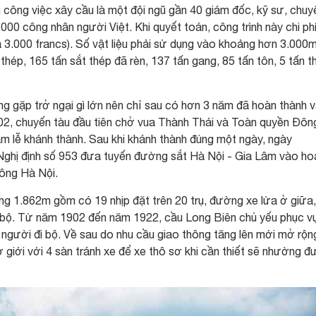
công việc xây cầu là một đội ngũ gần 40 giám đốc, kỹ sư, chuy
00 công nhân người Việt. Khi quyết toán, công trình này chi phí
à 3.000 francs). Số vật liệu phải sử dụng vào khoảng hơn 3.000
 thép, 165 tấn sắt thép đã rèn, 137 tấn gang, 85 tấn tôn, 5 tấn t
g gặp trở ngại gì lớn nên chỉ sau có hơn 3 năm đã hoàn thành 
2, chuyến tàu đầu tiên chở vua Thành Thái và Toàn quyền Đôn
m lễ khánh thành. Sau khi khánh thành đúng một ngày, ngày
ghị định số 953 đưa tuyến đường sắt Hà Nội - Gia Lâm vào ho
ông Hà Nội.
g 1.862m gồm có 19 nhịp đặt trên 20 trụ, đường xe lửa ở giữa,
 bộ. Từ năm 1902 đến năm 1922, cầu Long Biên chủ yếu phục v
người đi bộ. Về sau do nhu cầu giao thông tăng lên mới mở rộn
giới với 4 sàn tránh xe để xe thô sơ khi cần thiết sẽ nhường 