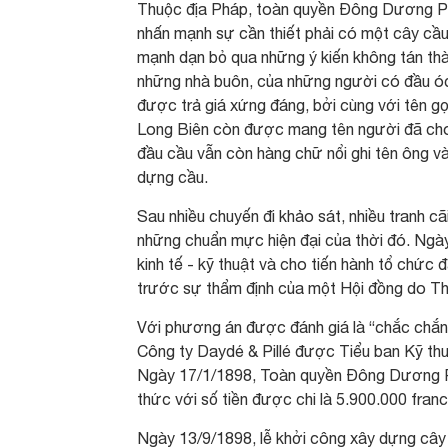
Thuộc địa Pháp, toàn quyền Đông Dương Pa
nhấn mạnh sự cần thiết phải có một cây cầu
mạnh dạn bỏ qua những ý kiến không tán th
những nhà buôn, của những người có đầu óc
được trả giá xứng đáng, bởi cùng với tên g
Long Biên còn được mang tên người đã cho
đầu cầu vẫn còn hàng chữ nổi ghi tên ông và
dựng cầu.
Sau nhiều chuyến đi khảo sát, nhiều tranh c
những chuẩn mực hiện đại của thời đó. Ngà
kinh tế - kỹ thuật và cho tiến hành tổ chức
trước sự thẩm định của một Hội đồng do Thố
Với phương án được đánh giá là “chắc chắn, 
Công ty Daydé & Pillé được Tiểu ban Kỹ thuậ
Ngày 17/1/1898, Toàn quyền Đông Dương Pa
thức với số tiền được chi là 5.900.000 franc
Ngày 13/9/1898, lễ khởi công xây dựng cây