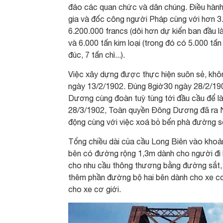
đảo các quan chức và dân chúng. Điều hành 
gia và đốc công người Pháp cùng với hơn 3.0
6.200.000 francs (dôi hơn dự kiến ban đầu l
và 6.000 tấn kim loại (trong đó có 5.000 tấn
đúc, 7 tấn chì...).
Việc xây dựng được thực hiện suôn sẻ, khôn
ngày 13/2/1902. Đúng 8giờ30 ngày 28/2/190
Dương cùng đoàn tuỳ tùng tới đầu cầu để là
28/3/1902, Toàn quyền Đông Dương đã ra N
động cùng với việc xoá bỏ bến phà đường s
Tổng chiều dài của cầu Long Biên vào khoản
bên có đường rộng 1,3m dành cho người đi
cho nhu cầu thông thương bằng đường sắt, 
thêm phần đường bộ hai bên dành cho xe cơ 
cho xe cơ giới.