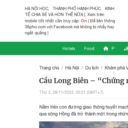
HÀ NỘI HỌC
,
THÀNH PHỐ HẠNH PHÚC
,
KINH
TẾ CHIA SẺ
VÀ HƠN THẾ NỮA | Xem trên
On
mobile tốt nhất cần truy cập:
( Để liên thông
36pho.com với Facebook mà không bị nhẩy hay
ngắt quãng )
Hotels
Food
P
Trang chủ
Hà Nội
Du lịch
Khám phá 
Cầu Long Biên – “Chứng n
Thứ 2, 28/11/2022, 00:21 (GMT+7)
Nằm trên con đường giao thông huyết mạch 
qua sông Hồng đã trở thành một trong nhữn