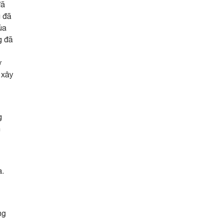
đã
g đã
ủa
g đã
ở
 xây
g
n
a.
ng