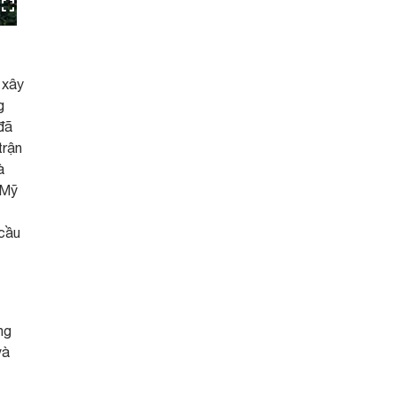
 xây
g
đã
trận
à
 Mỹ
 cầu
ng
và