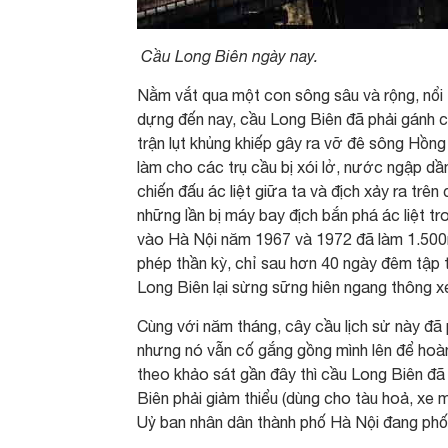
Cầu Long Biên ngày nay.
Nằm vắt qua một con sông sâu và rộng, nổi 
dựng đến nay, cầu Long Biên đã phải gánh ch
trận lụt khủng khiếp gây ra vỡ đê sông Hồ
làm cho các trụ cầu bị xói lở, nước ngập dầ
chiến đấu ác liệt giữa ta và địch xảy ra tr
những lần bị máy bay địch bắn phá ác liệt t
vào Hà Nội năm 1967 và 1972 đã làm 1.500m
phép thần kỳ, chỉ sau hơn 40 ngày đêm tập 
Long Biên lại sừng sững hiên ngang thông xe
Cùng với năm tháng, cây cầu lịch sử này đã 
nhưng nó vẫn cố gắng gồng mình lên để hoà
theo khảo sát gần đây thì cầu Long Biên đã 
Biên phải giảm thiểu (dùng cho tàu hoả, xe m
Uỷ ban nhân dân thành phố Hà Nội đang phối