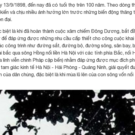
 13/9/1898, đến nay đã có tuổi thọ trên 100 năm. Theo dòng t
 kiến và chịu nhiều ảnh hưởng lớn trước những biến động thăng 
n đại.
c biệt là khi đã hoàn thành cuộc xâm chiếm Đông Dương, bắt đ
ấy để đáp ứng được những nhu cầu cấp thiết cho công cuộc khai
 các công trình như đường sắt, đường bộ, đường sông, sân bay, 
ại bắc qua sông Hồng nối liền Hà Nội với các tỉnh phía Bắc, nối 
a lính viễn chinh Pháp cập bến) nhằm đáp ứng được mục đích p
 tam giác kinh tế Hà Nội - Hải Phòng - Quảng Ninh, giải quyết 
n của dân chúng, đặc biệt là khi mùa lũ lên của con sông vốn nổi