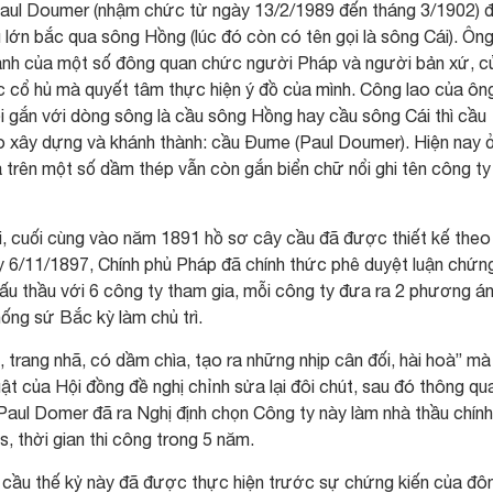
ul Doumer (nhậm chức từ ngày 13/2/1989 đến tháng 3/1902) 
 lớn bắc qua sông Hồng (lúc đó còn có tên gọi là sông Cái). Ôn
ành của một số đông quan chức người Pháp và người bản xứ, c
 cổ hủ mà quyết tâm thực hiện ý đồ của mình. Công lao của ôn
ọi gắn với dòng sông là cầu sông Hồng hay cầu sông Cái thì cầu
 xây dựng và khánh thành: cầu Đume (Paul Doumer). Hiện nay 
 trên một số dầm thép vẫn còn gắn biển chữ nổi ghi tên công ty
ãi, cuối cùng vào năm 1891 hồ sơ cây cầu đã được thiết kế theo
y 6/11/1897, Chính phủ Pháp đã chính thức phê duyệt luận chứn
 đấu thầu với 6 công ty tham gia, mỗi công ty đưa ra 2 phương á
ng sứ Bắc kỳ làm chủ trì.
trang nhã, có dầm chìa, tạo ra những nhịp cân đối, hài hoà” mà
t của Hội đồng đề nghị chỉnh sửa lại đôi chút, sau đó thông qu
ul Domer đã ra Nghị định chọn Công ty này làm nhà thầu chính
s, thời gian thi công trong 5 năm.
 cầu thế kỷ này đã được thực hiện trước sự chứng kiến của đô