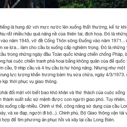
tiếng là hung dữ với mực nước lên xuống thất thường, kể từ khi
ịu rất nhiều hậu quả nặng nề của thiên tai, địch hoạ. Đó là nhữn
ng vào năm 1945, vỡ đề Cống Thôn sông Đuống vào năm 1971... 
m xe lửa... làm cho cầu bị xuống cấp nghiêm trọng. Đó là những 
ên cầu trong những ngày đầu Toàn quốc kháng chiến chống Pháp, l
rong hai cuộc chiến tranh phá hoại bằng không quân của đế quốc
 cầu, 9 nhịp cầu và 4 trụ cầu bị hư hỏng nặng. Nhưng như một
trung lực lượng khẩn trương bám trụ sửa chữa, ngày 4/3/1973,
 kịp thời phục vụ giao thông.
phải đối mặt với biết bao khó khăn và thử thách của cuộc sống
n thành xuất sắc sứ mệnh được con người giao phó. Tuy nhiên,
bị xuống cấp nhiều. Chính vì thế, công năng sử dụng của cầu Lo
áy, và xe đạp, người đi bộ...). Chính phủ, Bộ Giao thông vận tải 
 hợp để tìm phương án phục hồi và xây lại cầu Long Biên.