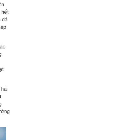
ên
 hết
m đá
hép
vào
g
ạt
 hai
ụ
g
đường