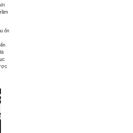
hời
trầm
ầu ổn
bến
Hà
hục
được