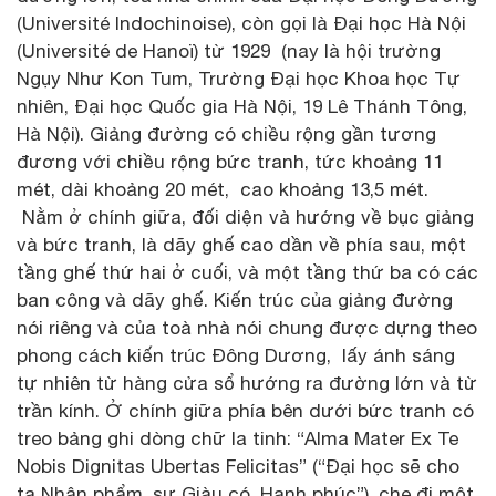
(Université Indochinoise), còn gọi là Đại học Hà Nội
(Université de Hanoï) từ 1929 (nay là hội trường
Ngụy Như Kon Tum, Trường Đại học Khoa học Tự
nhiên, Đại học Quốc gia Hà Nội, 19 Lê Thánh Tông,
Hà Nội). Giảng đường có chiều rộng gần tương
đương với chiều rộng bức tranh, tức khoảng 11
mét, dài khoảng 20 mét, cao khoảng 13,5 mét.
Nằm ở chính giữa, đối diện và hướng về bục giảng
và bức tranh, là dãy ghế cao dần về phía sau, một
tầng ghế thứ hai ở cuối, và một tầng thứ ba có các
ban công và dãy ghế. Kiến trúc của giảng đường
nói riêng và của toà nhà nói chung được dựng theo
phong cách kiến trúc Đông Dương, lấy ánh sáng
tự nhiên từ hàng cửa sổ hướng ra đường lớn và từ
trần kính. Ở chính giữa phía bên dưới bức tranh có
treo bảng ghi dòng chữ la tinh: “Alma Mater Ex Te
Nobis Dignitas Ubertas Felicitas” (“Đại học sẽ cho
ta Nhân phẩm, sự Giàu có, Hạnh phúc”), che đi một