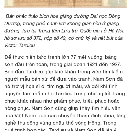
Bản phác thảo bích hoạ giảng đường Đại học Đông
Dương, trong phối cảnh với không gian nền ở giảng
đường, lưu tại Trung tâm Lưu trữ Quốc gia I ở Hà Nội,
hồ sơ lưu số 372, hộp số 42, có chữ ký và nét bút của
Victor Tardieu
Để thực hiện bức tranh lớn 77 mét vuông, bằng
sơn dầu trên toan, trong giai đoạn 1921 đến 1927.
Ban đầu Tardieu gặp khó khăn trong việc tìm kiếm
người mẫu bản xứ để đưa vào tranh. Nam Sơn đã
hỗ trợ vị họa sĩ đi tìm người mẫu, và đôi khi tình
nguyện làm mẫu cho Tardieu trong những lốt trang
phục khác nhau như phẩm phục, triều phục hoặc
nông phục. Nam Sơn cũng giúp thầy tìm hiểu văn
hoá Việt Nam qua các chuyến thăm đình chùa, làng
nghề thủ công vùng châu thổ sông Hồng. Trong
quá trình hợp tác, Tardieu và Nam Sơn đã lên ý