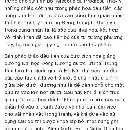
trưng cho sự tiến bộ (Allégorie du Progrès). Thay vì
những chiếc cột như trong phác họa đầu tiên, các
hàng chữ Hán được đưa vào cổng tam quan nhằm
thể hiện triết lý phương Đông, trọng tri thức và
trọng dụng nhân tài là gốc của khai hóa, kết hợp
với tinh thần đề cao tiến bộ của tư tưởng phương
Tây, tạo nên giá trị ý nghĩa mới cho tác phẩm.
Bản phác thảo đầu tiên của bức bích hoạ giảng
đường Đại học Đông Dương được lưu tại Trung
tâm Lưu trữ Quốc gia I ở Hà Nội, dự kiến lúc đầu
của các tác giả là vẽ trổ một ô chữ nhật ở chính
giữa bên dưới, dường như là để dành chỗ cho một
cửa ra vào lớn bên dưới. Sau này khi lối kiến trúc
giảng đường thay đổi thì không còn ô cửa này nữa,
phần trổ vào ở tranh được vẽ như bàn làm việc
cho vài nhân vật trong tranh, và khi đưa vào sử
dụng sau đó thì được khoả lấp bởi một bảng ghi
dòng chữ la tinh: “Alma Mater Ex Te Nobis Dignitas