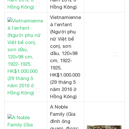
Hồng Kông)
Vietnamienne
à l’enfant
(Người phụ
nữ Việt bế
con), sơn
dầu, 120×98
cm, 1922-
1925,
HK$1.000.000
(29 tháng 5
năm 2016 ở
Hồng Kông)
A Noble
Family (Gia
đình ông
quan), được