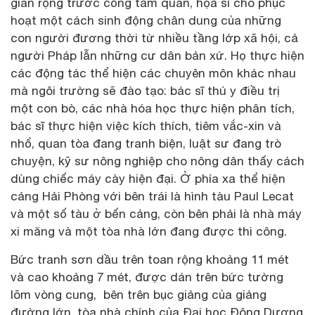
gian rộng trước cổng tam quan, họa sĩ cho phục
hoạt một cách sinh động chân dung của những
con người đương thời từ nhiều tầng lớp xã hội, cả
người Pháp lẫn những cư dân bản xứ. Họ thực hiện
các động tác thể hiện các chuyên môn khác nhau
mà ngôi trường sẽ đào tạo: bác sĩ thú y điều trị
một con bò, các nhà hóa học thực hiện phân tích,
bác sĩ thực hiện việc kích thích, tiêm vắc-xin và
nhổ, quan tòa đang tranh biện, luật sư đang trò
chuyện, kỹ sư nông nghiệp cho nông dân thấy cách
dùng chiếc máy cày hiện đại. Ở phía xa thể hiện
cảng Hải Phòng với bên trái là hình tàu Paul Lecat
và một số tàu ở bến cảng, còn bên phải là nhà máy
xi măng và một tòa nhà lớn đang được thi công.
Bức tranh sơn dầu trên toan rộng khoảng 11 mét
và cao khoảng 7 mét, được dán trên bức tường
lõm vòng cung, bên trên bục giảng của giảng
đường lớn, tòa nhà chính của Đại học Đông Dương