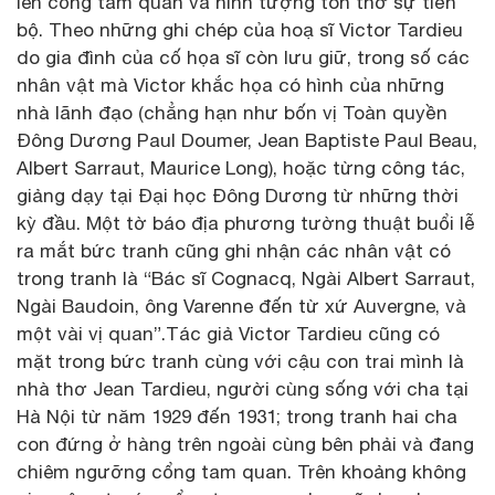
lên cổng tam quan và hình tượng tôn thờ sự tiến
bộ. Theo những ghi chép của hoạ sĩ Victor Tardieu
do gia đình của cố họa sĩ còn lưu giữ, trong số các
nhân vật mà Victor khắc họa có hình của những
nhà lãnh đạo (chẳng hạn như bốn vị Toàn quyền
Đông Dương Paul Doumer, Jean Baptiste Paul Beau,
Albert Sarraut, Maurice Long), hoặc từng công tác,
giảng dạy tại Đại học Đông Dương từ những thời
kỳ đầu. Một tờ báo địa phương tường thuật buổi lễ
ra mắt bức tranh cũng ghi nhận các nhân vật có
trong tranh là “Bác sĩ Cognacq, Ngài Albert Sarraut,
Ngài Baudoin, ông Varenne đến từ xứ Auvergne, và
một vài vị quan”.Tác giả Victor Tardieu cũng có
mặt trong bức tranh cùng với cậu con trai mình là
nhà thơ Jean Tardieu, người cùng sống với cha tại
Hà Nội từ năm 1929 đến 1931; trong tranh hai cha
con đứng ở hàng trên ngoài cùng bên phải và đang
chiêm ngưỡng cổng tam quan. Trên khoảng không