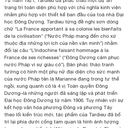
Từ năm 1921, Tardieu đã phác thảo một dự án
trang trí toàn diện phù hợp với chủ nghĩa kinh viện
nhằm phù hợp với thiết kế ban đầu của toà nhà Đại
học Đông Dương. Tardieu từng đề nghị sơn dòng
chữ “La France apportant à sa colonie les bienfaits
de la civilisation” (“Nước Pháp mang đến cho xứ
thuộc địa những lợi ích của nền văn minh”) nhằm
đối lại câu “L’Indochine faisant hommage à la
France de ses richesses” (“Đông Dương cảm phục
nước Pháp vì sự giàu có”). Bản phác thảo tranh
tường có hình một phụ nữ đại diện cho sức mạnh
của nước Pháp tên là Marianne đang trong tư thế
ngồi, xung quanh cô là 4 vị Toàn quyền Đông
Dương–là những người đã sáng lập và phát triển
Đại học Đông Dương từ năm 1906. Tuy nhiên với sự
kết hợp văn hóa phương Đông và phương Tây
theo lối kiến trúc mới, tác phẩm của Tardieu đã bố
trí lại phía dưới cổng tam quan là hình ảnh tượng