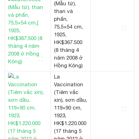
(Mẫu tử),
than và
phấn,
75,5×54 cm,
1925,
HK$367.500
(8 tháng 4
năm 2008 ở
Hồng Kông)
La
Vaccination
(Tiêm vắc
xin), sơn dầu,
119×90 cm,
1923,
HK$1.220.000
(17 tháng 5
năm 2012 ở