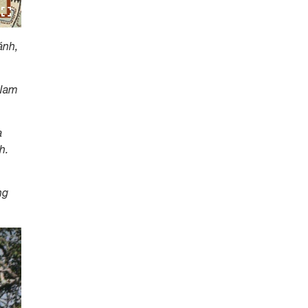
ánh,
 Nam
a
h.
ng