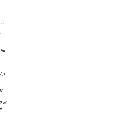
ư
lại
 ấp
àn
2 xã
de