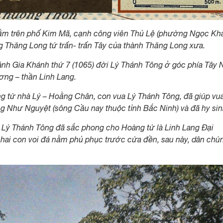
ằm trên phố Kim Mã, cạnh công viên Thủ Lệ (phường Ngọc Kh
ng Thăng Long tứ trấn- trấn Tây của thành Thăng Long xưa.
 Gia Khánh thứ 7 (1065) đời Lý Thánh Tông ở góc phía Tây
ơng – thần Linh Lang.
àng tử nhà Lý – Hoằng Chân, con vua Lý Thánh Tông, đã giúp vu
 Như Nguyệt (sông Cầu nay thuộc tỉnh Bắc Ninh) và đã hy sin
 Lý Thánh Tông đã sắc phong cho Hoàng tử là Linh Lang Đại
hai con voi đá nằm phủ phục trước cửa đền, sau này, dân chú