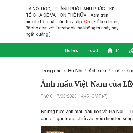
HÀ NỘI HỌC
,
THÀNH PHỐ HẠNH PHÚC
,
KINH
TẾ CHIA SẺ
VÀ HƠN THẾ NỮA | Xem trên
On
mobile tốt nhất cần truy cập:
( Để liên thông
36pho.com với Facebook mà không bị nhẩy hay
ngắt quãng )
Hotels
Food
P
Trang chủ
Hà Nội
Ảnh xưa
Cuộc sốn
Ảnh mầu Việt Nam của LÉ
Thứ 6, 17/02/2023, 14:45 (GMT+7)
Những bức ảnh màu đầu tiên về Hà Nội.....
các cô gái trong chiếc áo yếm hiện lên sốn