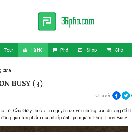
Tour
Hà Nội
Phố
Shop
Chợ
g xưa
ON BUSY (3)
Chia sẻ
Thủ Lệ, Cầu Giấy thuở còn nguyên sơ với những con đường đất 
g động qua tác phẩm của nhiếp ảnh gia người Pháp Leon Busy.