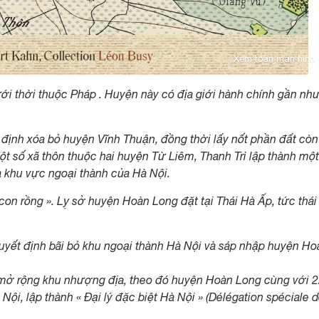
Xem toàn màn hình
i thời thuộc Pháp . Huyện này có địa giới hành chính gần nh
ịnh xóa bỏ huyện Vĩnh Thuận, đồng thời lấy nốt phần đất còn 
t số xã thôn thuộc hai huyện Từ Liêm, Thanh Trì lập thành một
là khu vực ngoại thành của Hà Nội.
con rồng ». Lỵ sở huyện Hoàn Long đặt tại Thái Hà Ấp, tức thái
ết định bãi bỏ khu ngoại thành Hà Nội và sáp nhập huyện Ho
 mở rộng khu nhượng địa, theo đó huyện Hoàn Long cùng với 2
i, lập thành « Đại lý đặc biệt Hà Nội » (Délégation spéciale 