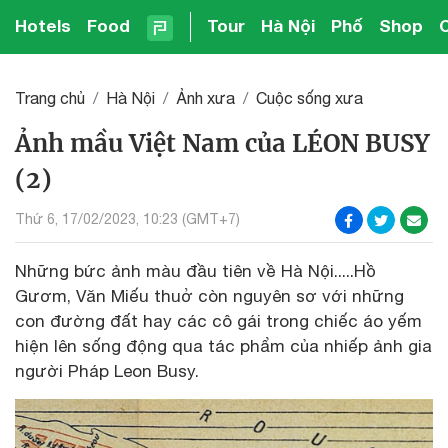
Hotels
Food
Tour
Hà Nội
Phố
Shop
Trang chủ
Hà Nội
Ảnh xưa
Cuộc sống xưa
Ảnh mầu Việt Nam của LÉON BUSY
(2)
Thứ 6, 17/02/2023, 10:23 (GMT+7)
Những bức ảnh màu đầu tiên về Hà Nội.....Hồ
Gươm, Văn Miếu thuở còn nguyên sơ với những
con đường đất hay các cô gái trong chiếc áo yếm
hiện lên sống động qua tác phẩm của nhiếp ảnh gia
người Pháp Leon Busy.