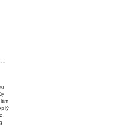
ng
ùy
 làm
ợp lý
c.
g