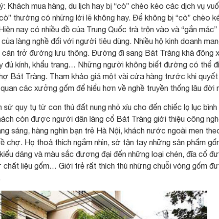
: Khách mua hàng, du lịch hay bị “cò” chèo kéo các dịch vụ vuố
“cò” thường có những lời lẽ không hay. Để không bị “cò” chèo k
 Hiện nay có nhiều đồ của Trung Quốc trà trộn vào và “gắn mác”
n của làng nghề đối với người tiêu dùng. Nhiều hộ kinh doanh ma
y cản trở đường lưu thông. Đường đi sang Bát Tràng khá đông 
đầy đủ kính, khẩu trang… Những người không biết đường có thể đ
hợ Bát Tràng. Tham khảo giá một vài cửa hàng trước khi quyết
 quan các xưởng gốm để hiểu hơn về nghề truyền thống lâu đời 
sứ quy tụ từ con thú đất nung nhỏ xíu cho đến chiếc lọ lục bình
khách còn được người dân làng cổ Bát Tràng giới thiệu công ngh
áng sáng, hàng nghìn bạn trẻ Hà Nội, khách nước ngoài men the
về chợ. Họ thoả thích ngắm nhìn, sờ tận tay những sản phẩm g
t kiểu dáng và màu sắc đương đại đến những loại chén, đĩa cổ đ
ừ chất liệu gốm… Giới trẻ rất thích thú những chuỗi vòng gốm đ
…