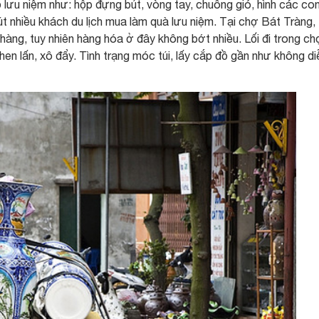
ưu niệm như: hộp đựng bút, vòng tay, chuông gió, hình các co
t nhiều khách du lịch mua làm quà lưu niệm. Tại chợ Bát Tràng,
hàng, tuy nhiên hàng hóa ở đây không bớt nhiều. Lối đi trong ch
en lấn, xô đẩy. Tình trạng móc túi, lấy cắp đồ gần như không di