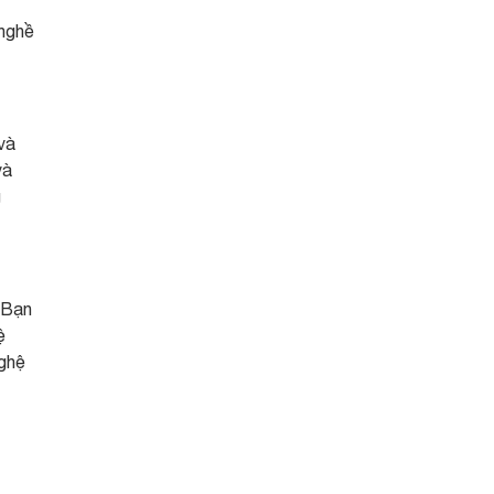
 nghề
và
và
g
 Bạn
ệ
nghệ