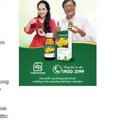
gốm
Long
o
ình
 độc