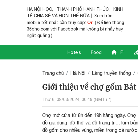
HÀ NỘI HỌC
,
THÀNH PHỐ HẠNH PHÚC
,
KINH
TẾ CHIA SẺ
VÀ HƠN THẾ NỮA | Xem trên
On
mobile tốt nhất cần truy cập:
( Để liên thông
36pho.com với Facebook mà không bị nhẩy hay
ngắt quãng )
Hotels
Food
P
Trang chủ
Hà Nội
Làng truyền thống
Giới thiệu về chợ gốm Bát
Thứ 6, 08/03/2024, 00:49 (GMT+7)
Chợ mở cửa từ 8h đến 19h hàng ngày. Chợ 
đồ gia dụng, đồ thờ và đồ trang trí… làm b
đồ gốm cho nhiều vùng, miền trong cả nước