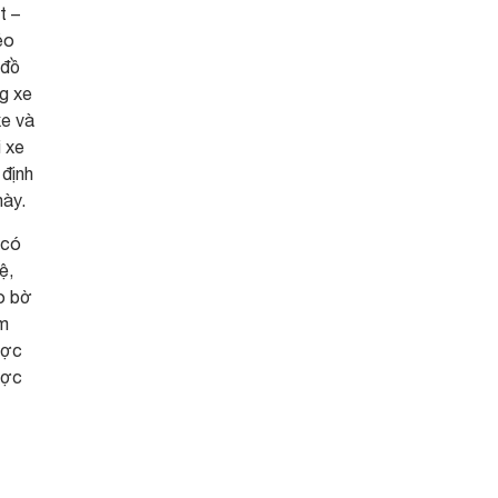
t –
éo
 đồ
ng xe
xe và
i xe
 định
này.
 có
ệ,
o bờ
ốm
ược
ược