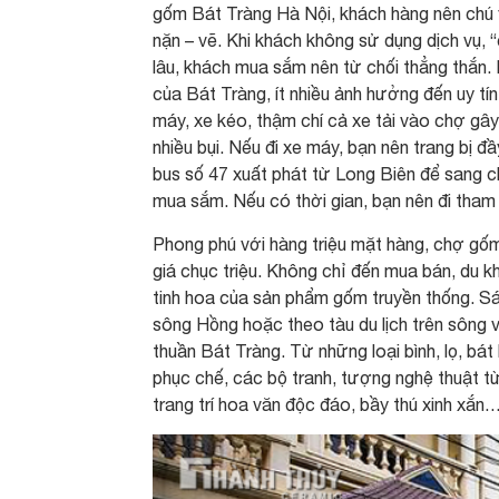
gốm Bát Tràng Hà Nội, khách hàng nên chú ý
nặn – vẽ. Khi khách không sử dụng dịch vụ, 
lâu, khách mua sắm nên từ chối thẳng thắn.
của Bát Tràng, ít nhiều ảnh hưởng đến uy tí
máy, xe kéo, thậm chí cả xe tải vào chợ gâ
nhiều bụi. Nếu đi xe máy, bạn nên trang bị 
bus số 47 xuất phát từ Long Biên để sang c
mua sắm. Nếu có thời gian, bạn nên đi tham
Phong phú với hàng triệu mặt hàng, chợ gốm 
giá chục triệu. Không chỉ đến mua bán, du 
tinh hoa của sản phẩm gốm truyền thống. S
sông Hồng hoặc theo tàu du lịch trên sông 
thuần Bát Tràng. Từ những loại bình, lọ, bá
phục chế, các bộ tranh, tượng nghệ thuật t
trang trí hoa văn độc đáo, bầy thú xinh xắn