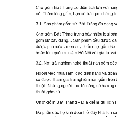
Chợ gốm Bát Tràng có diện tích lớn với hà
cổ. Thăm làng gốm, bạn sẽ trải qua những t
3.1. Sản phẩm gốm sứ Bát Tràng đa dạng v
Chợ gốm Bát Tràng trưng bày nhiều loại sản
gốm sứ xây dựng… Sản phẩm đều được đánh gi
được phủ nước men quý. Đến chợ gốm Bát T
hoặc làm quà lưu niệm Hà Nội với giá từ vài
3.2. Nơi trải nghiệm nghệ thuật nặn gốm độ
Ngoài việc mua sắm, các gian hàng và doan
sẽ được tham gia trải nghiệm nặn gốm trên
thuật. Những người thợ tài năng sẽ hướng 
thuật gốm sứ.
Chợ gốm Bát Tràng – Địa điểm du lịch H
Đa phần các hộ kinh doanh ở đây khá lịch s