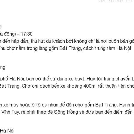
Xem toàn màn hình
ội
a đông) – 17:30
 đến hấp dẫn, thu hút du khách bởi không chỉ là nơi buôn bán 
 Khu chợ nằm trong làng gốm Bát Tràng, cách trung tâm Hà Nội
àng
phố Hà Nội, bạn có thể sử dụng xe buýt. Hãy tới trung chuyển 
Bát Tràng. Chợ chỉ cách bến xe khoảng 400m, rất thuận tiện ch
ọn xe máy hoặc ô tô cá nhân để đến chợ gốm Bát Tràng. Hành tr
Vĩnh Tuy, rẽ phải theo đê Sông Hồng sẽ đưa bạn đến điểm đến
 Hà Nội