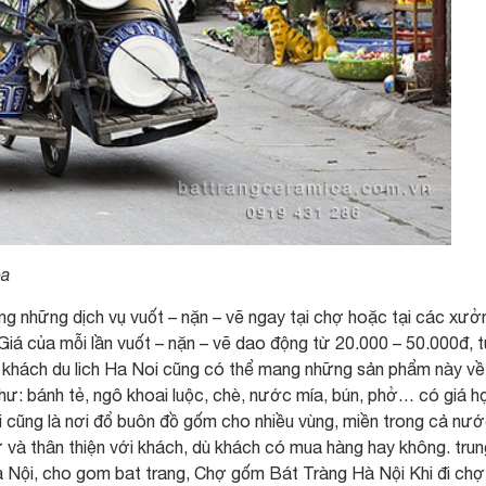
óa
g những dịch vụ vuốt – nặn – vẽ ngay tại chợ hoặc tại các xưở
iá của mỗi lần vuốt – nặn – vẽ dao động từ 20.000 – 50.000đ, t
 khách du lich Ha Noi cũng có thể mang những sản phẩm này về
ư: bánh tẻ, ngô khoai luộc, chè, nước mía, bún, phở… có giá h
 cũng là nơi đổ buôn đồ gốm cho nhiều vùng, miền trong cả nướ
 và thân thiện với khách, dù khách có mua hàng hay không. trun
Nội, cho gom bat trang, Chợ gốm Bát Tràng Hà Nội Khi đi chợ